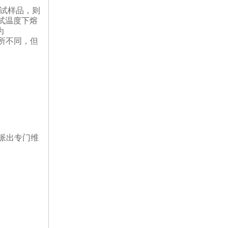
离心机
测试样品，则
测试温度下熔
落地恒温振荡器（液晶屏）
为
有所不同，但
三孔电热恒温水槽
循环水槽
微孔板孵育器
迷你型微孔板离心机
派出专门维
微型高速离心机
摇瓶机
药品稳定性试验箱
振荡水槽