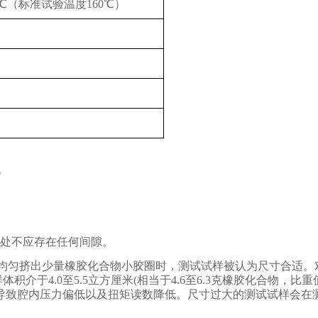
0.3℃（标准试验温度160℃）
。
处不应存在任何间隙。
)周围均匀挤出少量橡胶化合物小胶圈时，测试试样被认为尺寸合适
介于4.0至5.5立方厘米(相当于4.6至6.3克橡胶化合物，比重值为
导致腔内压力偏低以及扭矩读数降低。尺寸过大的测试试样会在