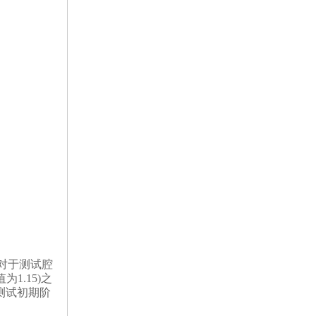
电热恒温水槽
电热恒温油浴锅
多管漩涡混匀仪
干燥箱 自然对流
高温鼓风干燥箱
恒温金属浴
恒温振荡器
精密鼓风干燥箱
。对于测试腔
1.15)之
精密恒温水槽
测试初期阶