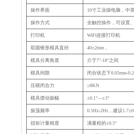
操作界面
10寸工业级电脑，中
操作方式
全触控操作，可设置
打印机
WiFi连接打印机
双圆锥形模具直径
40±2mm，
模具分离角度
介于7°-18°之间
模具间隙
闭合状态下0.05mm-0.
压模闭合力
≥8KN
模具摆动振幅
±0.1°—±3°
振荡频率
0.5Hz-2Hz，建议1.7±0
扭矩计量精度
满量程的±0.5°