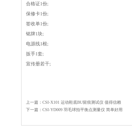
合格证1份;
保修卡1份;
签收单1份;
铭牌1块;
电源线1根;
扳手1套;
宣传册若干;
上一篇：
CSI-X101 运动鞋底BU留痕测试仪 值得信赖
下一篇：
CSI-YD009 羽毛球拍平衡点测量仪 简单好用