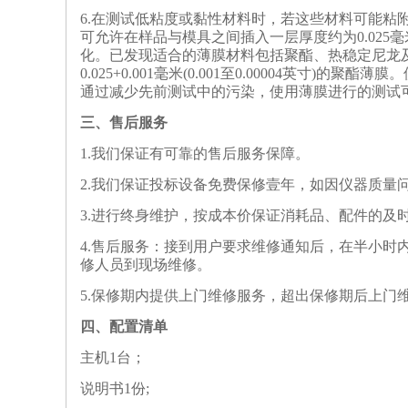
6.
在测试低粘度或黏性材料时，若这些材料可能粘附
可允许在样品与模具之间插入一层厚度约为0.025毫
化。已发现适合的薄膜材料包括聚酯、热稳定尼龙
0.025+0.001毫米(0.001至0.00004英
通过减少先前测试中的污染，使用薄膜进行的测试
‌三、
售后服务
1
.
我们保证有可靠的售后服务保障。
2
.
我们保证投标设备免费保修壹年，如因仪器质量
3
.
进行终身维护，按成本价保证消耗品、配件的及
4
.
售后服务：接到用户要求维修通知后，在半小时
修人员到现场维修。
5
.
保修期内提供上门维修服务，超出保修期后上门
四、配置清单
主机1台；
说明书1份;