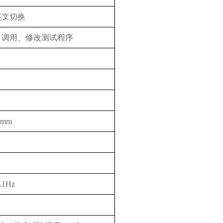
英文切换
、调用、修改测试程序
2mm
.1Hz