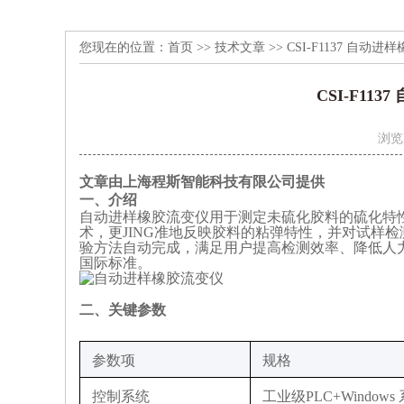
您现在的位置：
首页
>>
技术文章
>> CSI-F1137 自
CSI-F1
浏览
文章由上海程斯智能科技有限公司提供
‌一、
介绍
自动进样橡胶流变仪用于测定未硫化胶料的硫化特
术，更JING准地反映胶料的粘弹特性，并对试样
验方法自动完成，满足用户提高检测效率、降低人力成
国际标准。
‌二、关键参数
‌参数项‌
规格‌
控制系统
工业级PLC+Windows