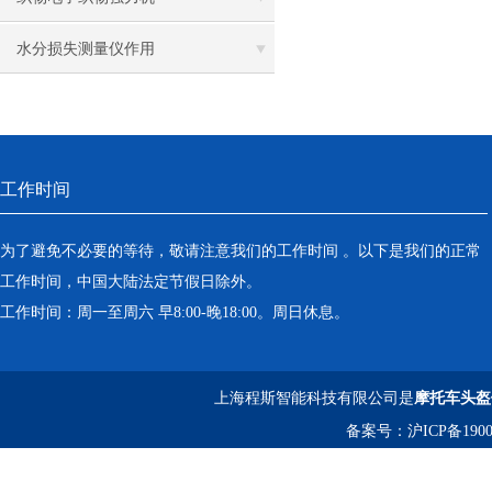
离心机
水分损失测量仪作用
落地恒温振荡器（液晶屏）
三孔电热恒温水槽
工作时间
循环水槽
微孔板孵育器
为了避免不必要的等待，敬请注意我们的工作时间 。以下是我们的正常
工作时间，中国大陆法定节假日除外。
迷你型微孔板离心机
工作时间：周一至周六 早8:00-晚18:00。周日休息。
微型高速离心机
上海程斯智能科技有限公司是
摩托车头盔
摇瓶机
备案号：
沪ICP备1900
药品稳定性试验箱