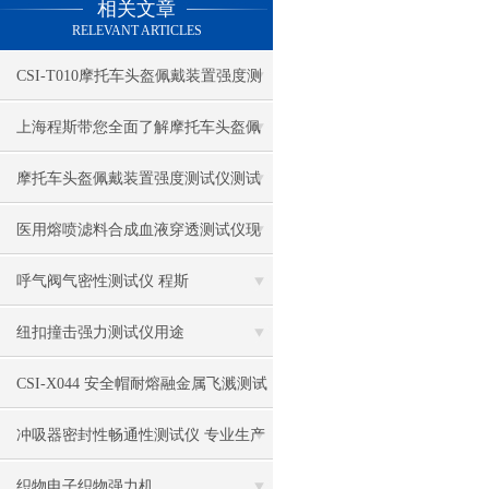
相关文章
电热鼓风干燥箱
RELEVANT ARTICLES
电热恒温水槽
CSI-T010摩托车头盔佩戴装置强度测
电热恒温油浴锅
试仪
上海程斯带您全面了解摩托车头盔佩
多管漩涡混匀仪
戴装置强度测试仪
摩托车头盔佩戴装置强度测试仪测试
干燥箱 自然对流
标准分解
医用熔喷滤料合成血液穿透测试仪现
高温鼓风干燥箱
货
呼气阀气密性测试仪 程斯
恒温金属浴
纽扣撞击强力测试仪用途
恒温振荡器
CSI-X044 安全帽耐熔融金属飞溅测试
精密鼓风干燥箱
仪 采样快速稳定
冲吸器密封性畅通性测试仪 专业生产
精密恒温水槽
织物电子织物强力机