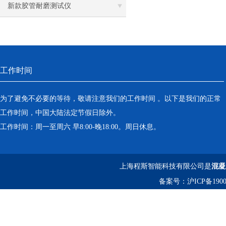
离心机
量测试仪
新款胶管耐磨测试仪
落地恒温振荡器（液晶屏）
三孔电热恒温水槽
工作时间
循环水槽
微孔板孵育器
为了避免不必要的等待，敬请注意我们的工作时间 。以下是我们的正常
工作时间，中国大陆法定节假日除外。
迷你型微孔板离心机
工作时间：周一至周六 早8:00-晚18:00。周日休息。
微型高速离心机
上海程斯智能科技有限公司是
混凝
摇瓶机
备案号：
沪ICP备1900
药品稳定性试验箱
振荡水槽