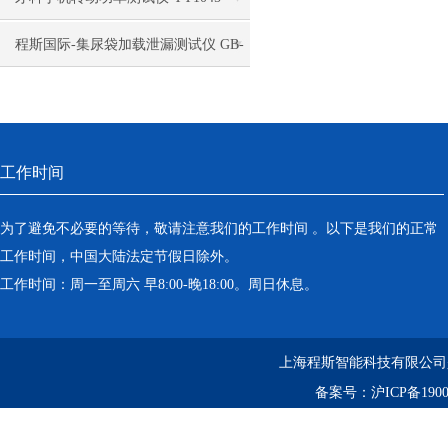
离心机
2021 产品参数 上海程斯
程斯国际-集尿袋加载泄漏测试仪 GB-
落地恒温振荡器（液晶屏）
T17257.2 仪器仪表原理
三孔电热恒温水槽
工作时间
循环水槽
微孔板孵育器
为了避免不必要的等待，敬请注意我们的工作时间 。以下是我们的正常
工作时间，中国大陆法定节假日除外。
迷你型微孔板离心机
工作时间：周一至周六 早8:00-晚18:00。周日休息。
微型高速离心机
上海程斯智能科技有限公司
摇瓶机
备案号：
沪ICP备1900
药品稳定性试验箱