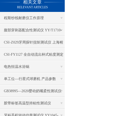
相关文章
电热鼓风干燥箱
RELEVANT ARTICLES
电热恒温水槽
程斯纱线耐磨仪工作原理
电热恒温油浴锅
腹部穿刺器配合性测试仪 YY/T1710-
多管漩涡混匀仪
2020 上海程斯操作方法
CSI-Z029牙周探针扭矩测试仪 上海程
干燥箱 自然对流
斯 仪器参数解析
CSI-FY1127 全自动流出杯式粘度测定
高温鼓风干燥箱
仪 测试稳定
电热恒温水浴锅
恒温金属浴
单工位---行星式球磨机 产品参数
恒温振荡器
GB38995—2020婴幼奶嘴柔性测试仪
精密鼓风干燥箱
上海程斯
胶带标签高温型持粘性测试仪
精密恒温水槽
牙科手机转动功率测试仪 YY1045-