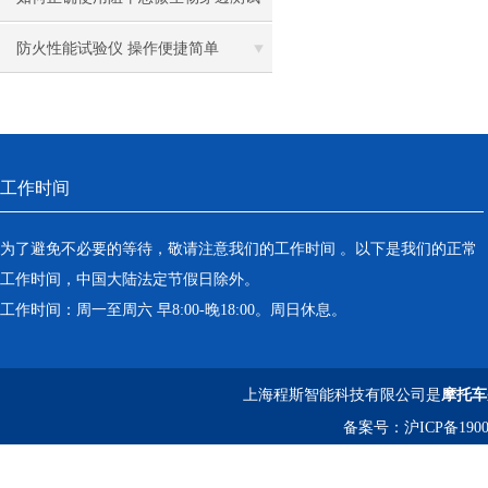
离心机
仪？——领域、方法与保养指南
防火性能试验仪 操作便捷简单
落地恒温振荡器（液晶屏）
三孔电热恒温水槽
工作时间
循环水槽
微孔板孵育器
为了避免不必要的等待，敬请注意我们的工作时间 。以下是我们的正常
工作时间，中国大陆法定节假日除外。
迷你型微孔板离心机
工作时间：周一至周六 早8:00-晚18:00。周日休息。
微型高速离心机
上海程斯智能科技有限公司是
摩托车
摇瓶机
备案号：
沪ICP备1900
药品稳定性试验箱