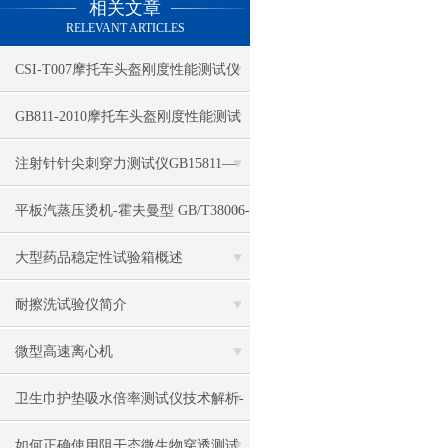
相关文章
电热鼓风干燥箱
RELEVANT ARTICLES
电热恒温水槽
CSI-T007摩托车头盔刚度性能测试仪
电热恒温油浴锅
GB811-2010摩托车头盔刚度性能测试
多管漩涡混匀仪
仪-上海程斯专业为您解析
注射针针尖刺穿力测试仪GB15811—
干燥箱 自然对流
2001 上海程斯-测试程序
平板汽蒸压烫机-霍夫曼型 GB/T38006-
高温鼓风干燥箱
2019 技术参数
大型药品稳定性试验箱概述
恒温金属浴
耐擦洗试验仪简介
恒温振荡器
微型高速离心机
精密鼓风干燥箱
卫生巾护垫吸水倍率测试仪技术解析-
精密恒温水槽
上海程斯
如何正确使用阻干态微生物穿透测试