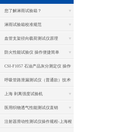
电热恒温水槽
您了解淋雨试验箱？
电热恒温油浴锅
淋雨试验箱校准规范
多管漩涡混匀仪
血管支架径向载荷测试仪原理
干燥箱 自然对流
防火性能试验仪 操作便捷简单
高温鼓风干燥箱
CSI-F1057 石油产品灰分测定仪 操作
恒温金属浴
简洁
呼吸管路泄漏测试仪（普通款）技术
恒温振荡器
参数
上海 剥离强度试验机
精密鼓风干燥箱
医用织物透气性能测试仪直销
精密恒温水槽
注射器滑动性测试仪操作规程-上海程