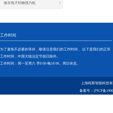
离心机
斯
南京电子织物强力机
落地恒温振荡器（液晶屏）
三孔电热恒温水槽
工作时间
循环水槽
微孔板孵育器
为了避免不必要的等待，敬请注意我们的工作时间 。以下是我们的正常
工作时间，中国大陆法定节假日除外。
迷你型微孔板离心机
工作时间：周一至周六 早8:00-晚18:00。周日休息。
微型高速离心机
上海程斯智能科技有
摇瓶机
备案号：
沪ICP备1900
药品稳定性试验箱
振荡水槽