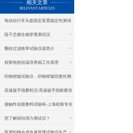
相关文章
电热鼓风干燥箱
RELEVANT ARTICLES
电热恒温水槽
电动自行车头盔固定装置稳定性测试
电热恒温油浴锅
仪-上海程斯提供行业标准测试方案
阻干态微生物穿透测试仪
多管漩涡混匀仪
颗粒过滤效率试验仪器简介
干燥箱 自然对流
程斯电热恒温培养箱工作原理
高温鼓风干燥箱
织物褶皱试验仪，织物褶皱回复性测
恒温金属浴
试仪
高速版手指磨耗仪/高速版手指耐磨仪
恒温振荡器
接触性创面敷料试验杯-上海程斯专注
精密鼓风干燥箱
仪器行业多年
您了解钮扣强力测试仪？
精密恒温水槽
医用织物合成血液穿透试验仪生产