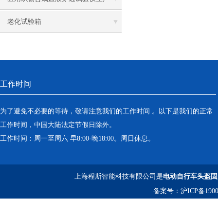
离心机
老化试验箱
落地恒温振荡器（液晶屏）
三孔电热恒温水槽
工作时间
循环水槽
微孔板孵育器
为了避免不必要的等待，敬请注意我们的工作时间 。以下是我们的正常
工作时间，中国大陆法定节假日除外。
迷你型微孔板离心机
工作时间：周一至周六 早8:00-晚18:00。周日休息。
微型高速离心机
上海程斯智能科技有限公司是
电动自行车头盔固
摇瓶机
备案号：
沪ICP备1900
药品稳定性试验箱