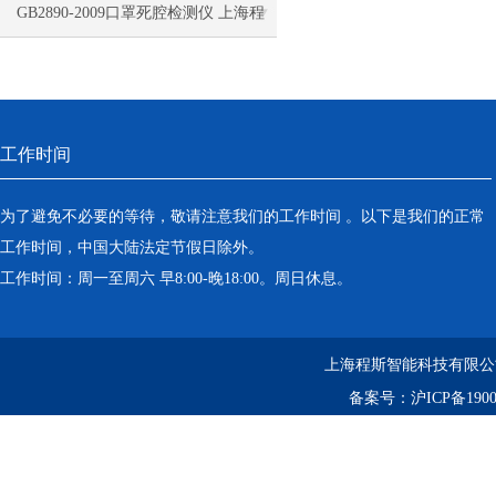
离心机
GB2890-2009口罩死腔检测仪 上海程
落地恒温振荡器（液晶屏）
斯
三孔电热恒温水槽
工作时间
循环水槽
微孔板孵育器
为了避免不必要的等待，敬请注意我们的工作时间 。以下是我们的正常
工作时间，中国大陆法定节假日除外。
迷你型微孔板离心机
工作时间：周一至周六 早8:00-晚18:00。周日休息。
微型高速离心机
上海程斯智能科技有限公
摇瓶机
备案号：
沪ICP备1900
药品稳定性试验箱
振荡水槽