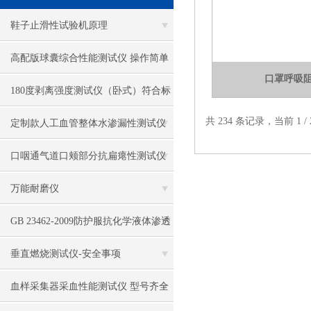
电热恒温水槽
鞋子止滑性试验机原理
电热恒温油浴锅
高配版球囊综合性能测试仪 操作简单
口罩呼吸
多管漩涡混匀仪
180度剥离强度测试仪（卧式）符合标
干燥箱 自然对流
共 234 条记录，当前 1 
准
定制款人工血管整体水渗漏性测试仪
高温鼓风干燥箱
YY0500-2021 程斯国际
口咽通气道口颊部分抗扁瘪性测试仪
恒温金属浴
YY/T0977-2016 上海程斯
万能耐磨仪
恒温振荡器
GB 23462-2009防护服抗化学液体渗透
精密鼓风干燥箱
性能测试仪 上海程斯
垂直燃烧测试仪-安全事项
精密恒温水槽
血样采集器采血性能测试仪 型号齐全