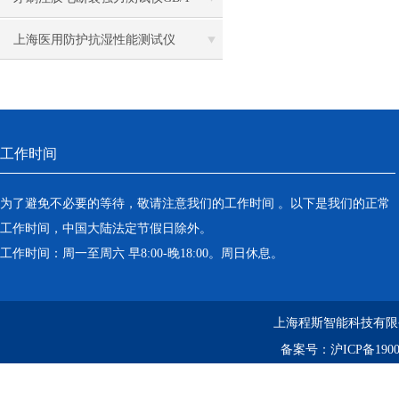
离心机
19342-2024 产品参数
上海医用防护抗湿性能测试仪
落地恒温振荡器（液晶屏）
三孔电热恒温水槽
工作时间
循环水槽
微孔板孵育器
为了避免不必要的等待，敬请注意我们的工作时间 。以下是我们的正常
工作时间，中国大陆法定节假日除外。
迷你型微孔板离心机
工作时间：周一至周六 早8:00-晚18:00。周日休息。
微型高速离心机
上海程斯智能科技有限
摇瓶机
备案号：
沪ICP备1900
药品稳定性试验箱