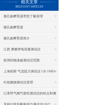
相关文章
电热鼓风干燥箱
RELEVANT ARTICLES
电热恒温水槽
微孔板孵育器带您了解原理
电热恒温油浴锅
微孔板孵育器
多管漩涡混匀仪
微孔板孵育器简介
干燥箱 自然对流
江西 摩擦带电荷量测试仪
高温鼓风干燥箱
医用织物涨破测试仪范围
恒温金属浴
上海程斯 气流阻力测试仪 GB 19083-
恒温振荡器
2010 仪器仪表原理
针焰燃烧测试仪原理
精密鼓风干燥箱
口罩呼气阀气密性测试仪的特点和测
精密恒温水槽
试方法你知道吗？
牙刷注胶毛断裂强力测试仪GB/T