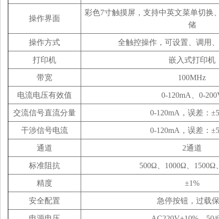
彩色7寸触摸屏，
支持中英文菜单切换
操作界面
储
操作方式
全触控操作，可设置、调用
打印机
嵌入式打印机
带宽
100MHz
电流电压有效值
0-120mA、0-200
交流信号直流分量
0-120mA
，
误差：±
干涉信号电流
0-120mA，误差：±
通道
2通道
标准阻抗
500Ω、1000Ω、1500Ω
精度
±1%
安全配置
急停按钮，过载
电源电压
AC220V±10%，50/