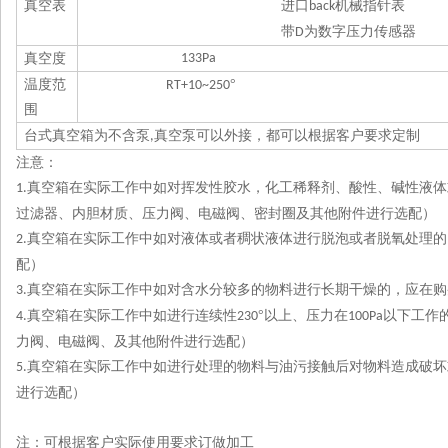
真空表
进口
机械指针表
back
带
为数字压力传感器
D
真空度
133Pa
温度范
°
RT+10~250
围
台式真空箱为不含泵
真空泵可以外接，都可以根据客户要求定制
,
注意：
真空箱在实际工作中如对挥发性胶水，化工稀释剂、酸性、碱性液体
1.
过滤器、内胆材质、压力阀、电磁阀、密封圈及其他附件进行选配）
真空箱在实际工作中如对液体或者稠状液体进行脱泡或者脱氧处理的
2.
配）
真空箱在实际工作中如对含水分较多的物料进行长期干燥的，应在购
3.
真空箱在实际工作中如进行连续性
°以上、压力在
以下工作
4.
230
100Pa
力阀、电磁阀、及其他附件进行选配）
真空箱在实际工作中如进行处理的物料与油污接触后对物料造成破坏
5.
进行选配）
注：可根据客户实际使用要求订做加工