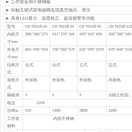
►
工作室采用不锈钢板
►
轻触互锁式双电磁阀实现真空抽压、泄压
►
具有
LED显示、温度校正、超温报警等功能
型号
CSI-TE018-24
CSI-TE018-50
CSI-TE018-90
CSI-TE018-12
内胆尺
300*300*275
415*370*345
450*450*450
500*500*500
寸
mm
外形尺
605*490*450
730*560*570
610*590*1470
670*640*152
寸
mm
结构方
台式
台式
立式
立式
式
加热方
外加热
外加热
外加热
内加热
式
隔板块
1
2
2
独立控温
3(
电压
220V
功率
550
1400
2800
2200
w
工作室
内胆不锈钢
材料