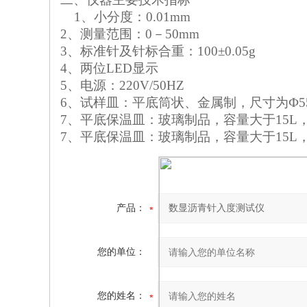
1
、小分度：
0.01mm
2
、测量范围：
0
－
50mm
3
、标准针及针标合重：
100
±
0.05g
4
、两位
LED
显示
5
、电源：
220V/50HZ
6
、试样皿：平底筒状、金属制，尺寸为Ф
5
7
、平底保温皿：玻璃制品，容量大于
15L
7
、平底保温皿：玻璃制品，容量大于
15L
产品：
您的单位：
您的姓名：