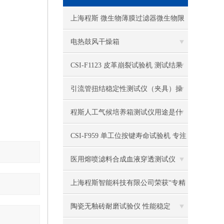
电热恒温水槽
上海程斯 微生物薄膜过滤器微生物限
电热恒温油浴锅
度检测仪 操作使用说明
电热鼓风干燥箱
多管漩涡混匀仪
CSI-F1123 皮革崩裂试验机 测试结果
干燥箱 自然对流
准确
引流管扭结稳定性测试仪（夹具）操
高温鼓风干燥箱
作规程
程斯人工气候培养箱测试仪用途是什
恒温金属浴
么
CSI-F959 单工位按键寿命试验机 专注
恒温振荡器
行业多年
医用熔喷滤料合成血液穿透测试仪
精密鼓风干燥箱
上海程斯智能科技有限公司荣获“专精
精密恒温水槽
特新”企业荣誉，开启科技新篇章
陶瓷无釉砖耐磨试验仪 性能稳定