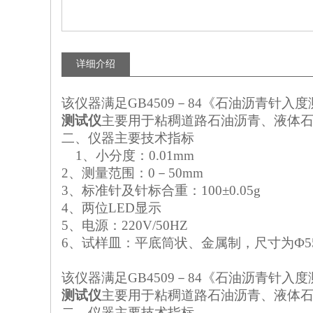
详细介绍
该仪器满足
GB4509
－
84
《石油沥青针入度
测试仪
主要用于粘稠道路石油沥青、液体
二、仪器主要技术指标
1
、小分度：
0.01mm
2
、测量范围：
0
－
50mm
3
、标准针及针标合重：
100
±
0.05g
4
、两位
LED
显示
5
、电源：
220V/50HZ
6
、试样皿：平底筒状、金属制，尺寸为Ф
5
该仪器满足
GB4509
－
84
《石油沥青针入度
测试仪
主要用于粘稠道路石油沥青、液体
二、仪器主要技术指标