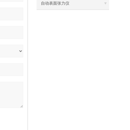
离心机
自动表面张力仪
落地恒温振荡器（液晶屏）
三孔电热恒温水槽
循环水槽
微孔板孵育器
迷你型微孔板离心机
微型高速离心机
摇瓶机
药品稳定性试验箱
振荡水槽