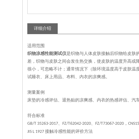
详细介绍
适用范围
织物凉感性能测试仪
是织物与人体皮肤接触后织物给皮肤
差，织物与皮肤之间会发生热交换，使皮肤的温度升高或
很小，可忽略不计；通常情况下（除环境温度高于皮肤温
试睡衣、床上用品、布料、内衣的凉爽感。
测量案例
床垫的冷感评估、退热贴的凉爽感、内衣的热感评估、汽
符合标准
、
、
，
GB/T 35263-2017
FZ/T62042-2020
FZ/T73067-2020
CNS15
接触冷感性能的评价方法
JIS L 1927