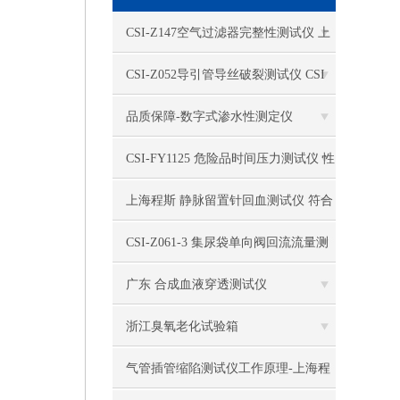
电热恒温水槽
CSI-Z147空气过滤器完整性测试仪 上
电热恒温油浴锅
海程斯 用途范围
CSI-Z052导引管导丝破裂测试仪 CSI
多管漩涡混匀仪
美国程斯提供行业分析标准
品质保障-数字式渗水性测定仪
干燥箱 自然对流
CSI-FY1125 危险品时间压力测试仪 性
高温鼓风干燥箱
能参数
上海程斯 静脉留置针回血测试仪 符合
恒温金属浴
YY 1282-2016标准
CSI-Z061-3 集尿袋单向阀回流流量测
恒温振荡器
试仪 上海程斯 参数介绍
广东 合成血液穿透测试仪
精密鼓风干燥箱
浙江臭氧老化试验箱
精密恒温水槽
气管插管缩陷测试仪工作原理-上海程