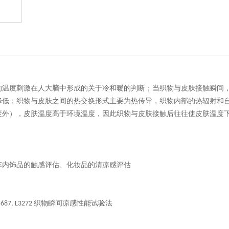
的温度刺激在人大脑中形成的关于冷和暖的判断；当织物与皮肤接触瞬间
降低；织物与皮肤之间的热交换形式主要为热传导，织物内部的热辐射和
度外），皮肤温度高于环境温度，因此织物与皮肤接触后往往使皮肤温度
车内饰品的触感评估、化妆品的清凉感评估
织物瞬间凉感性能试验法
687, L3272