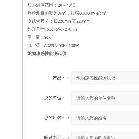
加热温度范围：
～
℃
20
40
热检测板面积为
²，压强
±
²
9cm
0.9
0.09N/cm
测试台尺寸：长
宽
；
220mm
220mm
外形尺寸
×
×
: 550
590
270mm
重
量：
30kg
电
源：
AC220V 50Hz 100W
织物凉感性能测试仪
产品：
您的单位：
您的姓名：
联系电话：