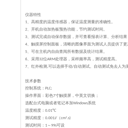
仪器特性
、高精度的温度传感器，保证温度测量的准确性。
1
、开机自动加热板预热功能，节约测试时间。
2
、测试完成自动保存数据，并可查看报表计算、分析结果
3
、触摸屏控制面板，清晰的图像界面为测试人员提供了更
4
、可在主机内自由查阅所有数据及统计结果。
5
、采用
位
处理器，采样频率高，测试精度高。
6
32
ARM
、红外检测
可以选择手动
自动测试。自动测试免去人为
7
,
/
技术参数
控制系统：
PLC;
操作界面：彩色
寸触摸屏，中英文切换；
7
选配台式电脑或者笔记本加
系统
Windows
温度精度：
℃
0.01
测试精度：
（
²
0.001J/
cm
.s)
测试时间：
～
可设
1
99s