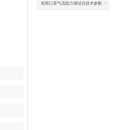
离心机
斯
程斯口罩气流阻力测试仪技术参数
落地恒温振荡器（液晶屏）
三孔电热恒温水槽
循环水槽
微孔板孵育器
迷你型微孔板离心机
微型高速离心机
摇瓶机
药品稳定性试验箱
振荡水槽