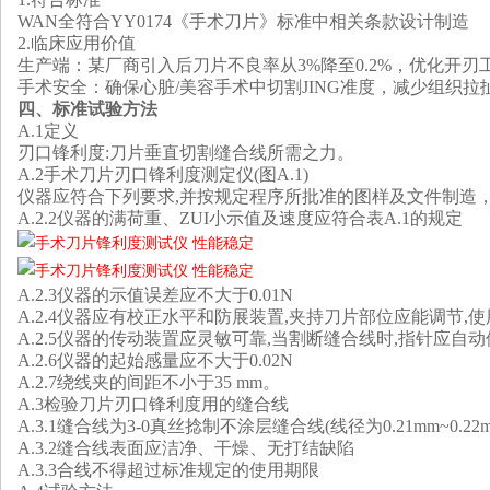
WAN全符合YY0174《手术刀片》标准中相关条款设计制造‌
2.
临床应用价值‌
‌生产端‌：某厂商引入后刀片不良率从3%降至0.2%，优化开刃工艺
‌手术安全‌：确保心脏/美容手术中切割
JING
准度，减少组织拉扯
四、
标准试验方法
A.1定义
刃口锋利度:刀片垂直切割缝合线所需之力。
A.2手术刀片刃口锋利度测定仪(图A.1)
仪器应符合下列要求,并按规定程序所批准的图样及文件制造，A.
A.2.2仪器的满荷重、ZUI小示值及速度应符合表A.1的规定
A.2.3仪器的示值误差应不大于0.01N
A.2.4仪器应有校正水平和防展装置,夹持刀片部位应能调节,
A.2.5仪器的传动装置应灵敏可靠,当割断缝合线时,指针应自
A.2.6仪器的起始感量应不大于0.02N
A.2.7绕线夹的间距不小于35 mm。
A.3检验刀片刃口锋利度用的缝合线
A.3.1缝合线为3-0真丝捻制不涂层缝合线(线径为0.21mm~0.2
A.3.2缝合线表面应洁净、干燥、无打结缺陷
A.3.3合线不得超过标准规定的使用期限