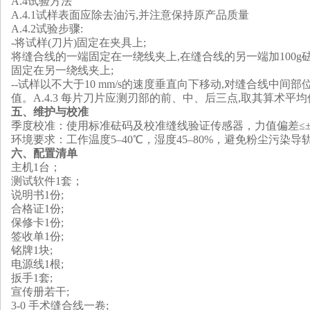
A.4试验方法
A.4.1试样表面应除去油污,并注意保持原产品质量
A.4.2试验步骤:
-将试样(刀片)固定在夹具上;
将缝合线的一端固定在一绕线夹上,在缝合线的另一端加100
固定在另一绕线夹上;
--试样以不大于10 mm/s的速度垂直向下移动,对缝合线中间
值。A.4.3 每片刀片应测刃部的前、中、后三点,取其算术平
五
、维护与校准‌
‌季度校准‌：使用标准砝码及校准缝线验证传感器，力值偏差≤±0
‌环境要求‌：工作温度5–40℃，湿度45–80%，避免粉尘污染导
六、配置清单
主机1台；
测试软件1套；
说明书1份;
合格证1份;
保修卡1份;
签收单1份;
铭牌1块;
电源线1根;
扳手1套;
宣传册若干;
3-0 手术缝合线一卷;