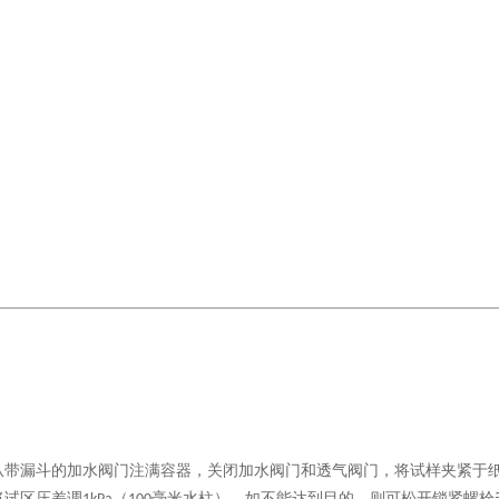
从带漏斗的加水阀门注满容器，关闭加水阀门和透气阀门，将试样夹紧于
将试区压差调
（
毫米水柱），如不能达到目的，则可松开锁紧螺栓