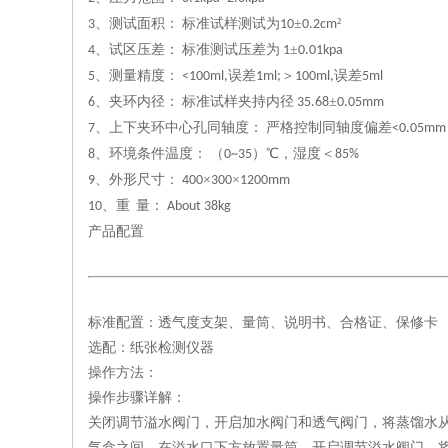
、测试面积：
标准试样测试为
±
²
3
10
0.2cm
、试区压差：
标准测试压差为
±
4
1
0.01kpa
、测量精度：
误差
＞
误差
5
<100ml,
1ml;
100ml,
5ml
、夹环内径：
标准试样夹持内径
±
6
35.68
0.05mm
、上下夹环中心孔同轴度：
严格控制同轴度偏差
7
<0.05mm
、环境条件温度：
（
）℃，湿度＜
8
0~35
85%
、外形尺寸：
×
×
9
400
300
1200mm
、重
量：
10
About 38kg
产品配置
标准配置：透气度支架、量筒、说明书、合格证、保修卡
选配：纸张检测仪器
操作方法：
操作步骤详解：
关闭调节溢水阀门，开启加水阀门和透气阀门，将蒸馏水
气盒之间，在溢水口下方放置量筒，开启调节溢水阀门，