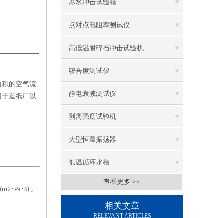
冰水冲击试验箱
点对点电阻率测试仪
高低温耐碎石冲击试验机
密合度测试仪
面积的空气流
静电衰减测试仪
用于造纸厂以
剥离强度试验机
大型恒温振荡器
低温循环水槽
查看更多 >>
低温振荡水槽
･
･
。
/(m2
Pa
S)
相关文章
电热鼓风干燥箱
RELEVANT ARTICLES