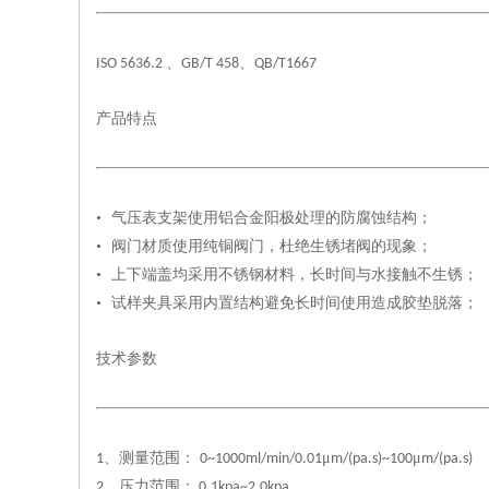
、
、
ISO 5636.2
GB/T 458
QB/T1667
产品特点
•
气压表支架使用铝合金阳极处理的防腐蚀结构；
•
阀门材质使用纯铜阀门，杜绝生锈堵阀的现象；
•
上下端盖均采用不锈钢材料，长时间与水接触不生锈；
•
试样夹具采用内置结构避免长时间使用造成胶垫脱落；
技术参数
、测量范围：
μ
μ
1
0~1000ml/min/0.01
m/(pa.s)~100
m/(pa.s)
、压力范围：
2
0.1kpa~2.0kpa