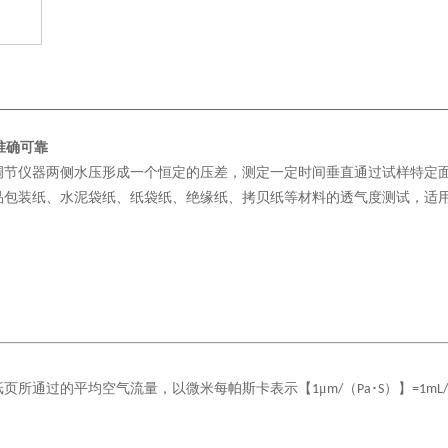
准确可靠
调节仪器两侧水压形成一个恒定的压差，测定一定时间垂直通过试样特定
品包装纸、水泥袋纸、纸袋纸、绝缘纸、拷贝纸等材料的透气度测试，适
纸页所通过的平均空气流量，以微米每帕斯卡表示【
μ
（
･
）】
1
m/
Pa
S
=1mL