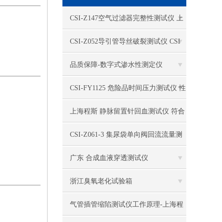
电热恒温水槽
CSI-Z147空气过滤器完整性测试仪 上
电热恒温油浴锅
海程斯 用途范围
CSI-Z052导引管导丝破裂测试仪 CSI
多管漩涡混匀仪
美国程斯提供行业分析标准
品质保障-数字式渗水性测定仪
干燥箱 自然对流
CSI-FY1125 危险品时间压力测试仪 性
高温鼓风干燥箱
能参数
上海程斯 静脉留置针回血测试仪 符合
恒温金属浴
YY 1282-2016标准
CSI-Z061-3 集尿袋单向阀回流流量测
恒温振荡器
试仪 上海程斯 参数介绍
广东 合成血液穿透测试仪
精密鼓风干燥箱
浙江臭氧老化试验箱
精密恒温水槽
气管插管缩陷测试仪工作原理-上海程