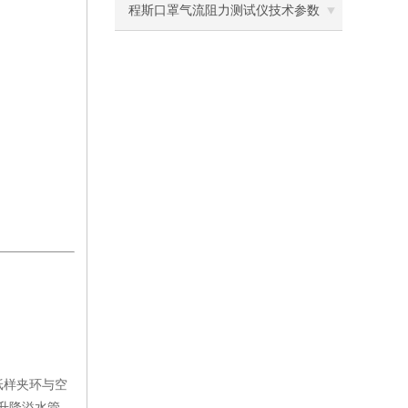
离心机
斯
程斯口罩气流阻力测试仪技术参数
落地恒温振荡器（液晶屏）
三孔电热恒温水槽
循环水槽
微孔板孵育器
迷你型微孔板离心机
微型高速离心机
摇瓶机
药品稳定性试验箱
纸样夹环与空
振荡水槽
升降溢水管，