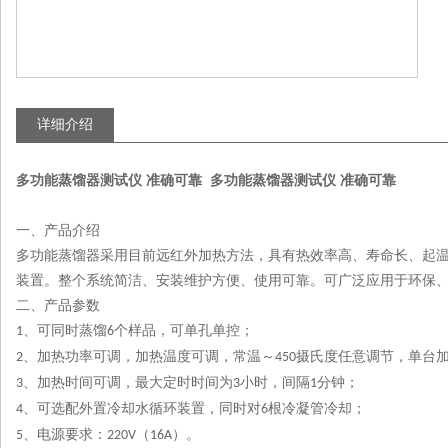
详细介绍
多功能蒸馏器测试仪 准确可靠
多功能蒸馏器测试仪 准确可靠
一、产品介绍
多功能蒸馏器采用目前远红外加热方法，具有热效率高、寿命长、起
装置。整个系统简洁、安装维护方便、使用可靠。可广泛应用于环保
二、产品参数
、可同时蒸馏
个样品，可单孔单控
；
1
6
、加热功率可调，加热温度可调，常温～
摄氏度任意调节，单台
2
450
、加热时间可调，最大定时时间为
小时，间隔
分钟
；
3
3
1
、可选配外置冷却水循环装置，同时对
根冷凝管冷却
；
4
6
、电源要求：
（
）。
5
220V
16A