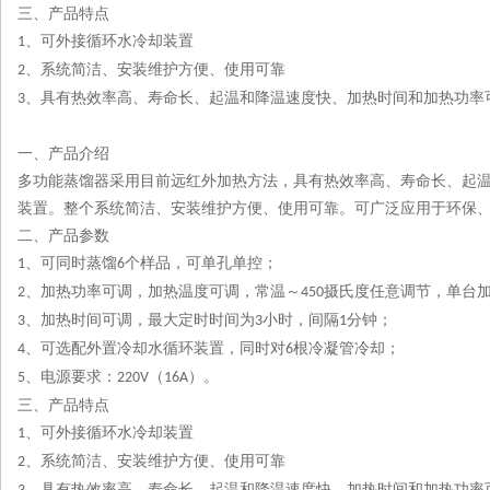
三、产品特点
、可外接循环水冷却装置
1
、系统简洁、安装维护方便、使用可靠
2
、具有热效率高、寿命长、起温和降温速度快、加热时间和加热功率
3
一、产品介绍
多功能蒸馏器采用目前远红外加热方法，具有热效率高、寿命长、起
装置。整个系统简洁、安装维护方便、使用可靠。可广泛应用于环保
二、产品参数
、可同时蒸馏
个样品，可单孔单控
；
1
6
、加热功率可调，加热温度可调，常温～
摄氏度任意调节，单台
2
450
、加热时间可调，最大定时时间为
小时，间隔
分钟
；
3
3
1
、可选配外置冷却水循环装置，同时对
根冷凝管冷却
；
4
6
、电源要求：
（
）。
5
220V
16A
三、产品特点
、可外接循环水冷却装置
1
、系统简洁、安装维护方便、使用可靠
2
、具有热效率高、寿命长、起温和降温速度快、加热时间和加热功率