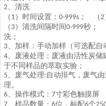
、清洗
2
（
）时间设置：
；
（
1
0-999s
2
（
）清洗间隔时间
秒；
3
0-999
洗；
、加样：手动加样（可选配自
3
、废液处理：废液由活性炭储
4
于不同样品的萃取实验；
、废气处理
自动排气，废气由
5
:
理。
、操作模式：
寸彩色触摸屏
6
7
、样品数量：
位，标配
个
7
6
6
25