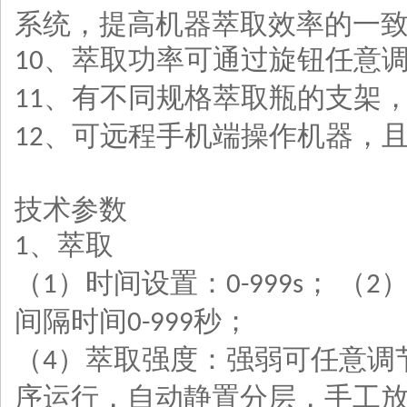
系统，提高机器萃取效率的一
、萃取功率可通过旋钮任意
10
、有不同规格萃取瓶的支架
11
、可远程手机端操作机器，
12
技术参数
、萃取
1
（
）时间设置：
；
（
1
0-999s
2
间隔时间
秒；
0-999
（
）萃取强度：强弱可任意调
4
序运行，自动静置分层，手工