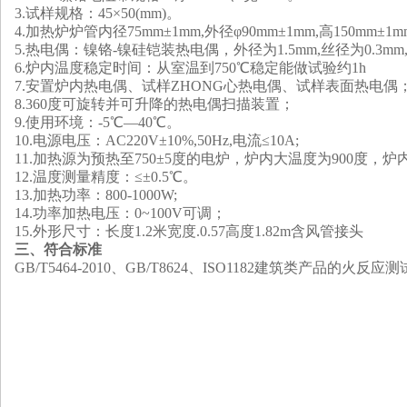
3.试样规格：45×50(mm)。
4.加热炉炉管内径75mm±1mm,外径φ90mm±1mm,高150mm±1
5.热电偶：镍铬-镍硅铠装热电偶，外径为1.5mm,丝径为0.3m
6.炉内温度稳定时间：从室温到750℃稳定能做试验约1h
7.安置炉内热电偶、试样
ZHONG
心热电偶、试样表面热电偶
8.360度可旋转并可升降的热电偶扫描装置；
9.使用环境：-5℃—40℃。
10.电源电压：AC220V±10%,50Hz,电流≤10A;
11.加热源为预热至750±5度的电炉，炉内大温度为900度，炉内温
12.温度测量精度：≤±0.5℃。
13.加热功率：800-1000W;
14.功率加热电压：0~100V可调；
15.外形尺寸：长度1.2米宽度.0.57高度1.82m含风管接头
三、符合标准
GB/T5464-2010
、
GB/T8624
、
ISO1182建筑类产品的火反应测