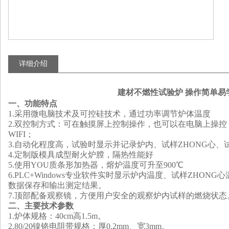
详细介绍
建材不燃性试验炉 操作简单易
一、功能特点
1.采用微电脑技术及可控硅技术，通过功率调节炉体温度
2.双控制方式：可在触摸屏上控制操作，也可以在电脑上操
WIFI
；
3.自动化程度高，试验时显示并记录炉内、试样
ZHONG
心、
4.定制版模具成型耐火炉膛，隔热性能好
5.使用
YOU
质条形加热器，熔炉温度可升至900℃
6.PLC+
Windows
专业软件实时显示炉内温度、试样
ZHONG
心
数据保存和输出测定结果。
7.顶部配备观察镜，方便用户安全的观察炉内试样的燃烧状态
二、主要技术参数
1.炉体规格：40cm高1.5m。
2.80/20镍铬电阻带规格：厚0.2mm、宽3mm。