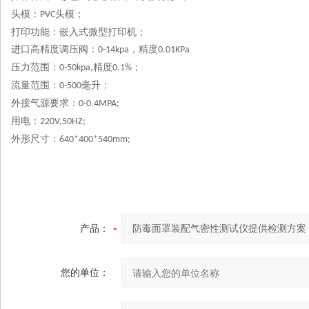
头模：
头模；
PVC
打印功能：嵌入式微型打印机；
进口高精度调压阀：
，精度
0-14kpa
0.01KPa
压力范围：
精度
；
0-50kpa,
0.1%
流量范围：
毫升；
0-500
外接气源要求：
0-0.4MPA;
用电：
220V,50HZ;
外形尺寸：
640*400*540mm;
产品：
您的单位：