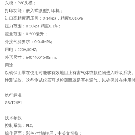
头模：
头模；
PVC
打印功能：嵌入式微型打印机；
进口高精度调压阀：
，精度
0-14kpa
0.01KPa
压力范围：
精度
；
0-50kpa,
0.1%
流量范围：
毫升；
0-500
外接气源要求：
0-0.4MPA;
用电：
220V,50HZ;
外形尺寸：
640*400*540mm;
用途
以确保面罩在使用时能够有效地阻止有害气体或颗粒物进入呼吸系统
性测试仪。这些测试仪器可以检测面罩是否有漏气，以确保其在使用
执行标准
GB/T2891
技术参数
控制系统：
PLC;
操作界面：彩色
寸触摸屏，中英文切换；
7