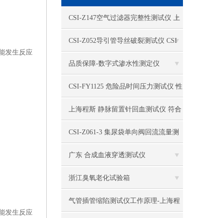
电热恒温水槽
CSI-Z147空气过滤器完整性测试仪 上
电热恒温油浴锅
海程斯 用途范围
CSI-Z052导引管导丝破裂测试仪 CSI
能发生反应
多管漩涡混匀仪
美国程斯提供行业分析标准
品质保障-数字式渗水性测定仪
干燥箱 自然对流
CSI-FY1125 危险品时间压力测试仪 性
高温鼓风干燥箱
能参数
上海程斯 静脉留置针回血测试仪 符合
恒温金属浴
YY 1282-2016标准
CSI-Z061-3 集尿袋单向阀回流流量测
恒温振荡器
试仪 上海程斯 参数介绍
广东 合成血液穿透测试仪
精密鼓风干燥箱
浙江臭氧老化试验箱
精密恒温水槽
气管插管缩陷测试仪工作原理-上海程
能发生反应