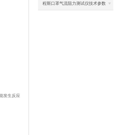
离心机
斯
程斯口罩气流阻力测试仪技术参数
落地恒温振荡器（液晶屏）
三孔电热恒温水槽
循环水槽
微孔板孵育器
迷你型微孔板离心机
微型高速离心机
能发生反应
摇瓶机
药品稳定性试验箱
振荡水槽