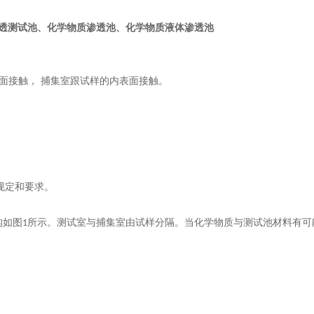
透测试池、化学物质渗透池、化学物质液体渗透池
面接触，
捕集室跟试样的内表面接触。
规定和要求。
构如图
所示。测试室与捕集室由试样分隔。当化学物质与测试池材料有可
1