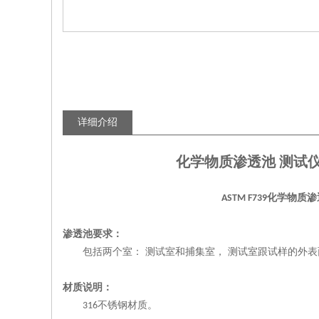
详细介绍
化学物质渗透池 测试
化
学物质渗
ASTM F739
渗透池
要求：
包括两个室：
测试室和捕集室，
测试室跟试样的外表
材质说明：
不锈钢材质。
316