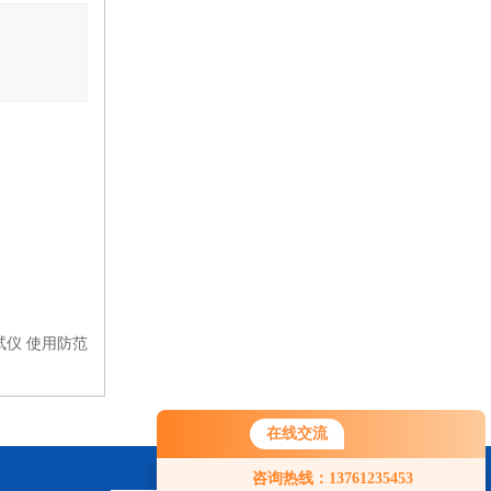
加热循环槽
可程式箱式电阻炉
真空干燥箱
旋转蒸发仪
循环冷却器
耐腐蚀隔膜泵
测试仪 使用防范
箱式电阻炉
高低温（交变）湿热试验箱
在线交流
电热鼓风干燥箱（9000系列）
咨询热线：13761235453