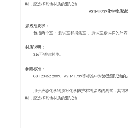
时，应选择其他材质的测试池
化
学物质渗
ASTM F739
渗透池
要求：
包括两个室：
测试室和捕集室，
测试室跟试样的外表
材质说明：
不锈钢材质。
316
参照
标准：
、
等标准中
对渗透测试池的
GB T23462-2009
ASTM F739
用于液态化学物质对化学防护材料渗透的测试，其结
时，应选择其他材质的测试池