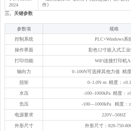
2024
件》
三
、关键
参数
参数项
规格
控制系统
PLC+Windows系
操作界面
彩色12寸嵌入式工
打印功能
WiFi连接打印机A
轴向力
0–
100N可选择其他力值 精
扭矩
0–
1
.0N·m
精度：
±0.
水压
-100
–
1000
kPa
精度：
±0
负压
-1
00
––
1000
kPa
精度：
±
电源要求
220V--50HZ
外形尺寸
外形尺寸：820-750-800