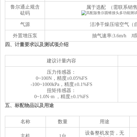
鲁尔通止规含
属于选配 （需联系销
砝码
气源
洁净干燥压缩空气（
外置增压泵
抽气速率:3.6m/h JI
四、计量要求以及测试项介绍
建议计量内容
压力传感器：
0~100N，
精度
±0.
05
%
FS
-100~1000
kPa
，
精度
±0.
1
%
FS
扭矩传感器：
0~1.
0N·m
，精度
±0.
1
%
FS
五、标配物品以及用途
名称
数量
用途
设备整机发货，无
主机
1台