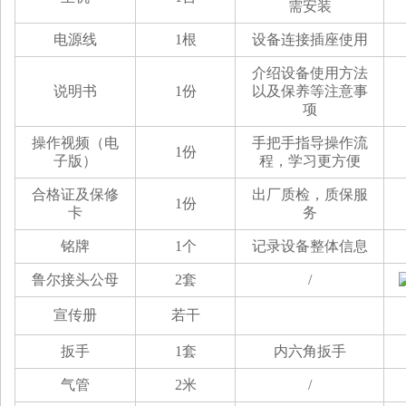
需安装
电源线
1根
设备连接插座使用
介绍设备使用方法
说明书
1份
以及保养等注意事
项
操作视频（电
手把手指导操作流
1份
子版）
程，学习更方便
合格证及保修
出厂质检，质保服
1份
卡
务
铭牌
1个
记录设备整体信息
鲁尔接头公母
2套
/
宣传册
若干
扳手
1套
内六角扳手
气管
2米
/