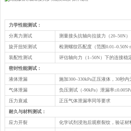
力
学性能测试
：
‌分离力测试‌
测量接头抗轴向拉拔力（20–
5
0N）
‌旋开扭矩测试
‌检测螺纹匹配度（范围0.01–0.50
‌装配性测试‌
评估轴向力（1–
50
N）下的连接稳
‌密封性能测试
：
‌液体泄漏
‌施加300–330kPa正压液体，30秒内
‌气体泄漏‌
负压测试（-90kPa）泄漏率≤0.005Pa·m
‌压力衰减‌
正压气体泄漏率同等要求‌
‌耐久与材料测试
：
‌应力开裂‌
化学试剂浸泡后观察裂纹，验证材料