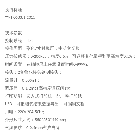
执行标准
YY/T 0583.1-2015
技术参数
控制系统：
PLC;
操作界面：彩色
寸触摸屏，中英文切换；
7
压力传感器：
，精度
，可选择其他量程和更高精度
；
0-200kpa
0.5%
0.1%
时间设置：在触摸屏上任意设置时间
0-9999S;
接头：
套鲁尔接头钢制接头；
2
流量计：
；
0-500ml
调压阀：
高精度调压阀
套
0-1.2mpa
1
打印功能：嵌入式打印机，配一卷打印纸；
：可把测试结果数据导出，可编辑文档；
USB
用电：
220v,20A,50hz;
外形尺寸大约：
550*350*440mm;
气源要求：
客户自备
0-0.4mpa