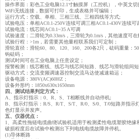
操作界面：彩色工业电脑12.1寸触摸屏（工控机），中英文切
WiFi无线连接，数据可打印，生成表格并可编辑；
运行方式
：
空载、单相、三相三线、三相四线等方式;
试验电压
：
单相AC0.1-250V连续可调三相AC0.1-430V连续可
试验电流
：
线芯间AC0.1~35
A可调
试验速度
：
二滑轮为0.33m/s，三滑轮为0.1m/s
，
其他速度可在
试验行程
：
>1m
，
若需要其他量程联系我们可定制；
滑轮直径
：
滑轮60、80、120、160、200各2只
，
砝码重量
：
5
钩砝码；
测试时间可在工业电脑上
任意设定
；
报警检测
：
线芯断线、线芯与线芯间短路、线芯与滑轮组间短
驱动方式
：
交流变频调速器控制交流马达使减速箱运
；
设备电源
：
380V(AC)60HZ
；
设备外形约：1850x630x1650mm
四、
测试结果判定方式
：
A、
指示灯指示
：
0、R、S、T相断线并自动停机;
B、
指示灯指示
：
R/S、R/T、S/T、R/0、S/0、T/0短路并指
色灯显示并发声。
五
、
仪器优点
：
1、高柔性拖链电缆曲绕试验机适用于检测柔性电缆塑胶绝缘
破损程度后在试验中检测出下列电线电缆故障并停机。
(1)导体断路