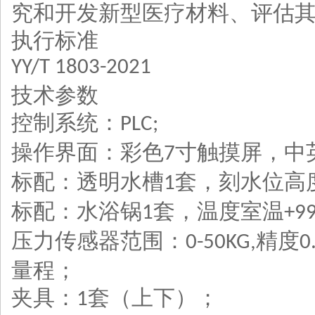
究和开发新型医疗材料、评估
执行标准
YY/T 1803-2021
技术参数
控制系统：
PLC;
操作界面：彩色
寸触摸屏，中
7
标配：透明水槽
套，刻水位高
1
标配：水浴锅
套，温度室温
1
+9
压力传感器范围：
精度
0-50KG,
0
量程；
夹具：
套（上下）；
1