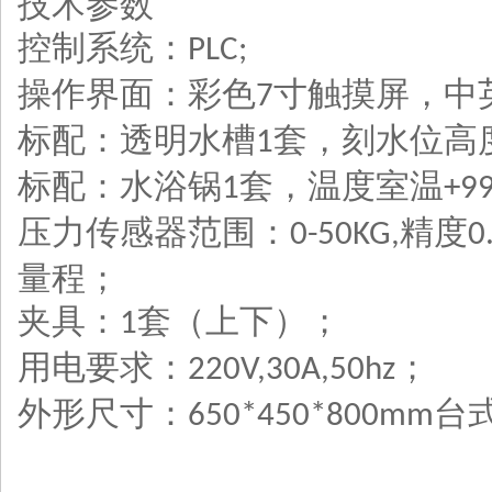
技术参数
控制系统：
PLC;
操作界面：彩色
寸触摸屏，中
7
标配：透明水槽
套，刻水位高
1
标配：水浴锅
套，温度室温
1
+9
压力传感器范围：
精度
0-50KG,
0
量程；
夹具：
套（上下）；
1
用电要求：
；
220V,30A,50hz
外形尺寸：
台
650*450*800mm