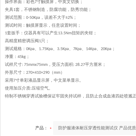
操作界面：彩色
寸触摸屏，中英文切换；
7
夹具
套，不锈钢制造，防腐功能，防秀功能；
1
测试范围：
，误差不大于
；
0-50Kpa
±2%
测试时间：触摸屏显示，任意设置时间；
套扳手：仪器具有可以产生
扭矩的夹钳；
1
13.5Nm
高精度精密调压阀
只；
1
测试规格：
、
、
、
、
、
；
0Kpa
1.75Kpa
3.5Kpa
7Kpa
14Kpa
20Kpa
净重：
；
45kg
试样尺寸
，受压力面积
平方厘米；
: 75mmx75mm
: 28.27
外形尺寸：
（
）
270×410×290
mm
采用
寸单彩液晶显示屏，中文菜单显示。
7
使用加压介质
压缩空气。
:
特制不锈钢穿诱试验槽保证牢固夹持试样，且防止合成血液四处喷溅
产品：