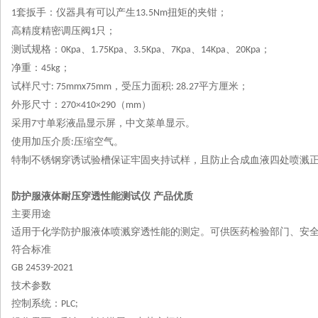
套扳手：仪器具有可以产生
扭矩的夹钳；
1
13.5Nm
高精度精密调压阀
只；
1
测试规格：
、
、
、
、
、
；
0Kpa
1.75Kpa
3.5Kpa
7Kpa
14Kpa
20Kpa
净重：
；
45kg
试样尺寸
，受压力面积
平方厘米；
: 75mmx75mm
: 28.27
外形尺寸：
（
）
270×410×290
mm
采用
寸单彩液晶显示屏，中文菜单显示。
7
使用加压介质
压缩空气。
:
特制不锈钢穿诱试验槽保证牢固夹持试样，且防止合成血液四处喷溅
防护服液体耐压穿透性能测试仪 产品优质
主要用途
适用于
化学防护服液体
喷溅穿透性能的测定。可供医药检验部门、安
符合标准
GB 24539-2021
技术参数
控制系统：
PLC;