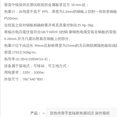
垂直中线保持在测试框前的金属板罩后方
处
；
10 mm
热量计：从纯度不低于
、厚度为
的铜板上切割一块矩形铜板
99%
1.6mm
约
50mm;
在组装之前对铜板精确称重并将其质量控制在
35.9g~36g;
将输出电压毫伏值符合
的铜
康铜热电偶安装在铜板的背面
GB/T16839.1
-
并月只露出附着在铜板上的部分。
0,26mm,
热量计位于由边长
且标称厚度为
的无石棉阻燃隔热板组成
90mm
25mm
密度
士
:(750
50)kg/m:;
热导率
·
；
:(0.18+0.018)W/(m
K)
设备属于落地式，可移动，可立地方式；
用电要求：
，
220V
1000w;
外形尺寸：
：
760*640*800
产品：