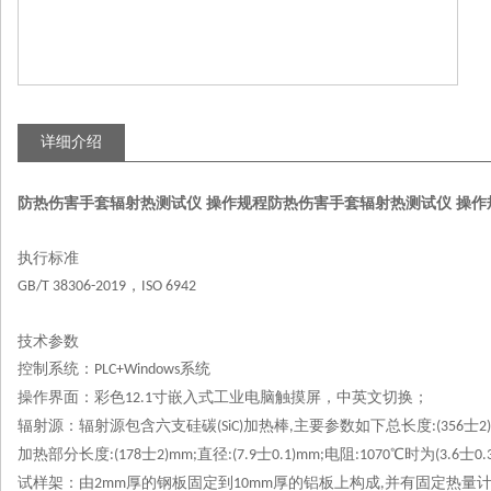
详细介绍
防热伤害手套辐射热测试仪 操作规程
防热伤害手套辐射热测试仪 操作
执行标准
，
GB/T 38306-2019
ISO 6942
技术参数
控制系统：
系统
PLC+Windows
操作界面：彩色
寸嵌入式工业电脑触摸屏，中英文切换；
12.1
辐射源：辐射源包含六支硅碳
加热棒
主要参数如下总长度
士
(SiC)
,
:(356
2
加热部分长度
士
直径
士
电阻
℃时为
士
:(178
2)mm;
:(7.9
0.1)mm;
:1070
(3.6
0.
试样架
：
由
厚的钢板固定到
厚的铝板上构成
并有固定热量
2mm
10mm
,