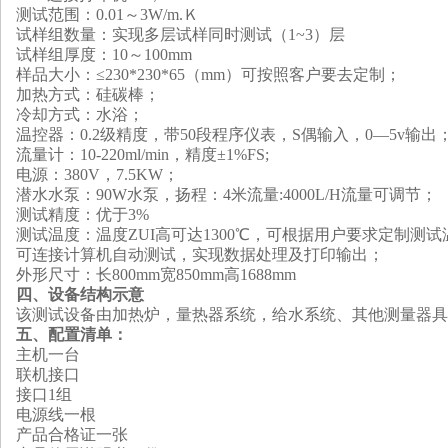
测试范围：0.0
1
～3W/m.Ｋ
试样组数量：
实现多层试样同时测试（1~3）层
试样组厚度：10～100mm
样品大小：
≤
230*230*
65
（mm）可按照客户要去定制
；
加热方式：硅碳棒；
冷却方式：水浴；
温控器：0.2级精度，带50段程序仪表，S偶输入，0—5v输出
流量计：10-220ml/min，精度
±
1%FS;
电源：380V，
7.5
KW；
潜水水泵
：90W水泵，扬程：4米流量:4000L/H流量可调节；
测试精度：优于3%
测试温度：温度
ZUI
高可达1
300
℃
，可根据用户要求
定制测试
可连接计算机自动测试，实现数据处理及打印输出
；
外形尺寸：长800mm宽850mm高1688mm
四、设备结构示意
该测试设备由
加热炉，量热器系统，给水系统、其他测量器具
五、配置清单：
主机一台
联机接口
接口1组
电源线一根
产品合格证一张