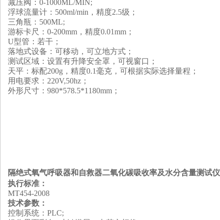
减压阀：0-1000ML/MIN;
浮球流量计：500ml/min，精度2.5级；
三角瓶：500ML;
游标卡尺：0-200mm，精度0.01mm；
U型管：若干；
落地式设备：可移动，可立地方式；
测试区域：设置有升降安全罩，可视窗口；
天平：标配200g，精度0.1毫克，可根据实际选择量程；
用电要求：220V,50hz；
外形尺寸：980*578.5*1180mm；
隔绝式氧气呼吸器和自救器二氧化碳吸收率及水分含量测试仪
执行标准：
MT454-2008
技术参数：
控制系统：PLC;