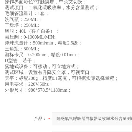
操作界面彩色7寸触摸屏，中英文切换；
测试项目：二氧化碳吸收率，水分含量测试；
毛细管流量计：1套；
洗气瓶：250ML；
干燥塔：250ML;
钢瓶：40L（客户自备）；
减压阀：0-1000ML/MIN;
浮球流量计：500ml/min，精度2.5级；
三角瓶：500ML;
游标卡尺：0-200mm，精度0.01mm；
U型管：若干；
落地式设备：可移动，可立地方式；
测试区域：设置有升降安全罩，可视窗口；
天平：标配200g，精度0.1毫克，可根据实际选择量程；
用电要求：220V,50hz；
外形尺寸：980*578.5*1180mm；
产品：