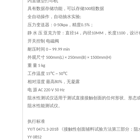
内置微型打印机
具有数据存储功能，可以存储
组数据
500
全自动操作，自动抽水实验
;
压力变送器
：
，精度
；
0-50kpa
0.5%
静
水
压
亚克力管：直径
，内径
，长度
，设计
14
10MM
1100
开关控制
电磁阀
耐压时间
0 ~ 99.99 min
外观尺寸
500mm(L) × 2
5
0mm(B) ×
1
50
0
mm(H)
重
量
5 kg
工作温度
15℃ ~ 50℃
相对湿度
最高
，无凝露
80%
电
源
AC 220 V 50 Hz
阻水性测试仪适用于测试直接接触创面的任何形状、形态
阻水性能测试仪。
执行标准
《接触性创面辅料试验方法第三部分：阻
YY/T 0471.3-2018
YY 0852