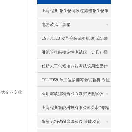
电热恒温水槽
上海程斯 微生物薄膜过滤器微生物限
电热恒温油浴锅
度检测仪 操作使用说明
电热鼓风干燥箱
多管漩涡混匀仪
CSI-F1123 皮革崩裂试验机 测试结果
干燥箱 自然对流
准确
引流管扭结稳定性测试仪（夹具）操
高温鼓风干燥箱
作规程
程斯人工气候培养箱测试仪用途是什
恒温金属浴
么
CSI-F959 单工位按键寿命试验机 专注
恒温振荡器
各大企业专业
行业多年
医用熔喷滤料合成血液穿透测试仪
精密鼓风干燥箱
上海程斯智能科技有限公司荣获“专精
精密恒温水槽
特新”企业荣誉，开启科技新篇章
陶瓷无釉砖耐磨试验仪 性能稳定