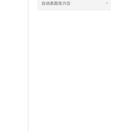
离心机
自动表面张力仪
落地恒温振荡器（液晶屏）
三孔电热恒温水槽
循环水槽
微孔板孵育器
迷你型微孔板离心机
微型高速离心机
摇瓶机
药品稳定性试验箱
振荡水槽