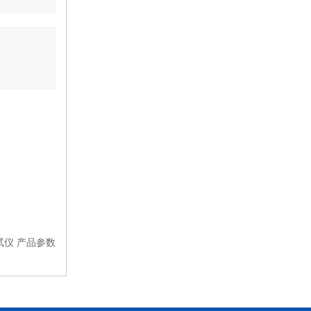
加热循环槽
可程式箱式电阻炉
真空干燥箱
旋转蒸发仪
循环冷却器
耐腐蚀隔膜泵
箱式电阻炉
测试仪 产品参数
高低温（交变）湿热试验箱
电热鼓风干燥箱（9000系列）