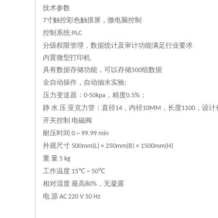
技术参数
寸触控彩色触摸屏，微电脑控制
7
控制系统
:PLC
分级权限管理，数据统计及审计功能满足行业要求
内置微型打印机
具有数据存储功能，可以存储
组数据
500
全自动操作，自动抽水实验
;
压力变送器
：
，精度
；
0-50kpa
0.5%
静
水
压
亚克力管：直径
，内径
，长度
，设计
14
10MM
1100
开关控制
电磁阀
耐压时间
0 ~ 99.99 min
外观尺寸
500mm(L) × 2
5
0mm(B) ×
1
50
0
mm(H)
重
量
5 kg
工作温度
15℃ ~ 50℃
相对湿度
最高
，无凝露
80%
电
源
AC 220 V 50 Hz