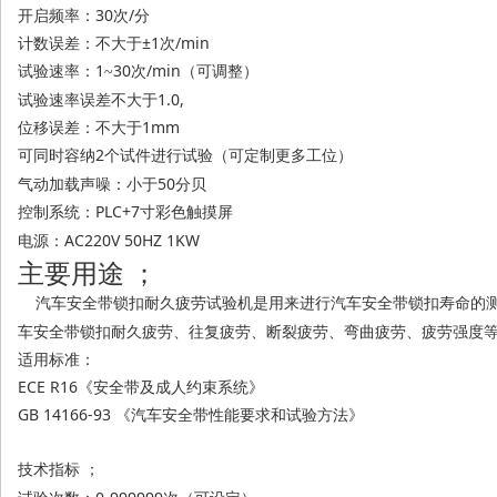
开启频率：
30次/分
计数误差：不大于
±1次/min
试验速率：
1
30次/min（可调整）
~
试验速率误差不大于
1.0,
位移误差：不大于
1mm
可同时容纳
2个试件进行试验
（可定制更多工位）
气动加载声噪：小于
50分贝
PLC+7
控制系统：
寸彩色触摸屏
AC220V 50HZ 1KW
电源：
主要用途
；
汽车安全带锁扣耐久疲劳试验机是用来进行汽车安全带锁扣寿命的
车安全带锁扣耐久疲劳、往复疲劳、断裂疲劳、弯曲疲劳、疲劳强度
适用标准：
ECE R16《安全带及成人约束系统》
GB 14166-93 《汽车安全带性能要求和试验方法》
技术指标
；