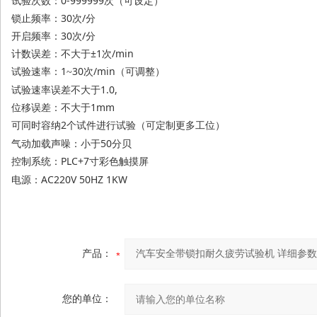
试验次数：
0-999999次（可设定）
锁止频率：
30次/分
开启频率：
30次/分
计数误差：不大于
±1次/min
试验速率：
1
30次/min（可调整）
~
试验速率误差不大于
1.0,
位移误差：不大于
1mm
可同时容纳
2个试件进行试验
（可定制更多工位）
气动加载声噪：小于
50分贝
PLC+7
控制系统：
寸彩色触摸屏
AC220V 50HZ 1KW
电源：
产品：
您的单位：