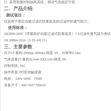
）采用变频控制抽风系统，测试气流稳定可靠。
5
二、产品介绍
:
测试项目：
仪器用于测定自吸过滤式防毒面具的过滤件的通气阻力。
使用标准：
《呼吸防护自吸过滤式防毒面具》
过滤件通气阻力测试
GB2890-2009
7.5
（
）
GB 30864-2014
5.10.4
/6.13
三、
主
要参数
压力计
量程
精度
，分辨率
:
-2000pa-2000pa,
1%
0.1pa;
气体流量计
量程
精度
:
0L/min-100L/min,
3%
控制系统
: PLC
操作界面
吋彩色触摸屏
:7
电源
：
220V 50HZ 750W
设备尺寸：
600*450*700mm