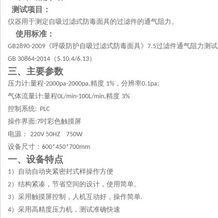
测试项目：
仪器用于测定自吸过滤式防毒面具的过滤件的通气阻力。
使用标准：
《呼吸防护自吸过滤式防毒面具》
过滤件通气阻力测试
GB2890-2009
7.5
（
）
GB 30864-2014
5.10.4
/6.13
三、
主
要参数
压力计
量程
精度
，分辨率
:
-2000pa-2000pa,
1%
0.1pa;
气体流量计
量程
精度
:
0L/min-100L/min,
3%
控制系统
: PLC
操作界面
吋彩色触摸屏
:7
电源
：
220V 50HZ 750W
设备尺寸：
600*450*700mm
一、设备特点
）自动自动夹紧密封式样操作方便
1
）结构紧凑，节省空间的设计，使用简单。
2
）采用触摸屏控制，人机互动好，操作简单
3
.
）采用高精度压力机，测试准确快速
4