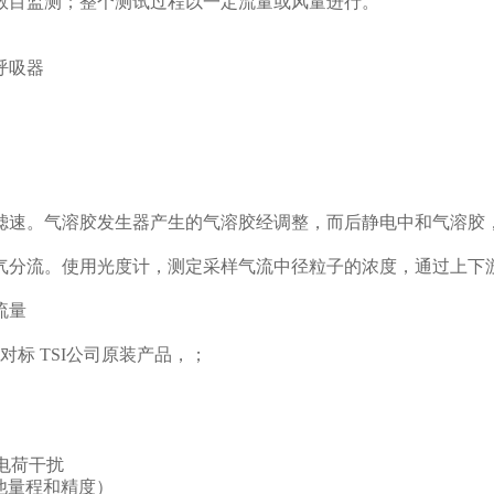
数目监测；整个测试过程以一定流量或风量进行
。
物呼吸器
滤速。气溶胶发生器产生的气溶胶经调整，而后静电中和气溶胶
。
气分流。使用光度计，测定采样气流中径粒子的浓度，通过上下
流量
，对标 TSI公司原装产品，；
电荷干扰
其他量程和精度）