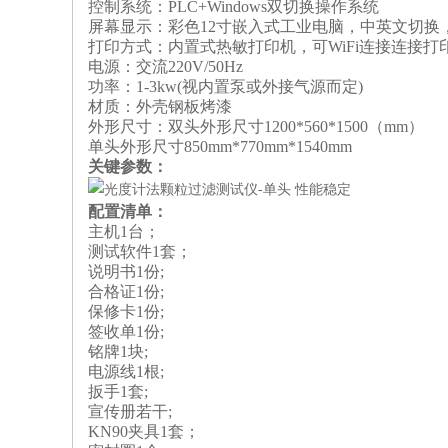
控制系统：PLC+Windows双切换操作系统
屏幕显示：彩色12寸嵌入式工业电脑，中英文切换，
打印方式：内置式热敏打印机，可WiFi连接连接打
电源：交流220V/50Hz
功率：1-3kw(视内置泵或外接气源而定)
材质：外壳钢板烤漆
外形尺寸：双头外形尺寸1200*560*1500（mm）
单头外形尺寸850mm*770mm*1540mm
关键参数：
配置清单：
主机1台；
测试软件1套；
说明书1份;
合格证1份;
保修卡1份;
签收单1份;
铭牌1块;
电源线1根;
扳手1套;
宣传册若干;
KN90夹具1套；