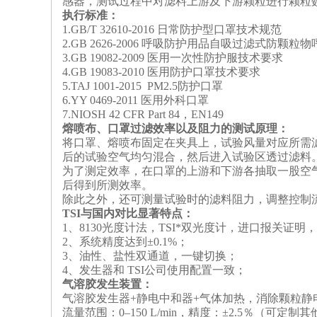
感器，测试过程中对滤料上游及下游颗粒进行颗粒
执行标准：
1.GB/T 32610-2016 日常防护型口罩技术规范
2.GB 2626-2006 呼吸防护用品自吸过滤式防颗粒
3.GB 19082-2009 医用一次性防护服技术要求
4.GB 19083-2010 医用防护口罩技术要求
5.TAJ 1001-2015 PM2.5防护口罩
6.YY 0469-2011 医用外科口罩
7.
‌NIOSH 42 CFR Part 84
，
EN149
熔喷布、口罩过滤效率以及阻力的测试原理：
将口罩、熔喷布固定在夹具上，试验风量对应所需
后的试验空气均匀混合，然后进入试验区透过滤料
为了测定效率，在口罩的上游和下游各抽取一股空
后得到所测效率。
除此之外，还可测量试验时的滤料阻力，调整控制
TSI与国内对比显著特点：
1、8130光度计法，TSI*双光度计，进口报关证明
2、系统精度达到±0.1%；
3、
油性、盐性双通道，一键切换；
4、
发生器和 TSI公司使用配置一致；
气溶胶
‌发生装置
：
气溶胶
发生器+静电中和器
+气体加热
，消除颗粒静
‌‌流量范围‌：
0
–1
50
L/min
，
精度：±2.5％（可定制