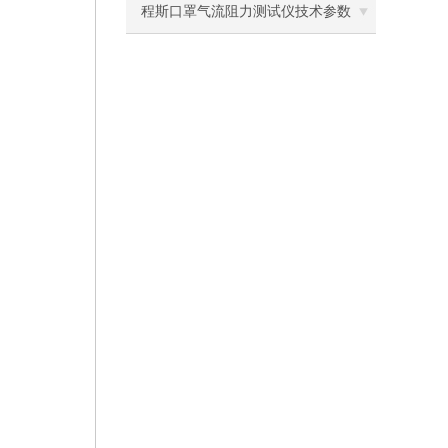
离心机
斯
程斯口罩气流阻力测试仪技术参数
落地恒温振荡器（液晶屏）
三孔电热恒温水槽
循环水槽
微孔板孵育器
迷你型微孔板离心机
微型高速离心机
摇瓶机
药品稳定性试验箱
振荡水槽