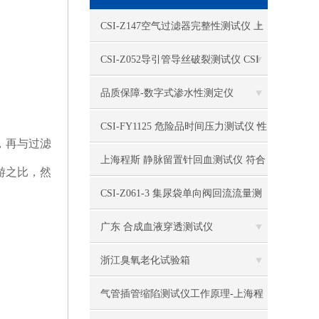
电热恒温水槽
CSI-Z147空气过滤器完整性测试仪 上
电热恒温油浴锅
海程斯 用途范围
CSI-Z052导引管导丝破裂测试仪 CSI
多管漩涡混匀仪
美国程斯提供行业分析标准
品质保障-数字式渗水性测定仪
干燥箱 自然对流
CSI-FY1125 危险品时间压力测试仪 性
，再与过滤
高温鼓风干燥箱
能参数
上海程斯 静脉留置针回血测试仪 符合
游之比，然
恒温金属浴
YY 1282-2016标准
CSI-Z061-3 集尿袋单向阀回流流量测
恒温振荡器
试仪 上海程斯 参数介绍
广东 合成血液穿透测试仪
精密鼓风干燥箱
浙江臭氧老化试验箱
精密恒温水槽
气管插管缩陷测试仪工作原理-上海程