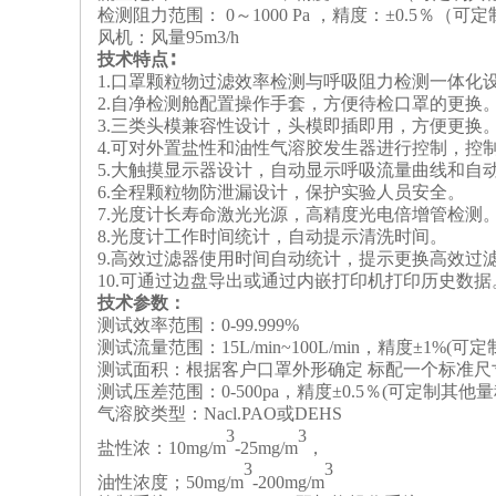
检测阻力范围：
0
～
1000 Pa
，精度：±0.5％（可
风机：风量95m3/h
技术特点∶
1.口罩颗粒物过滤效率检测与呼吸阻力检测一体化
2.自净检测舱配置操作手套，方便待检口罩的更换
3.三类头模兼容性设计，头模即插即用，方便更换
4.可对外置盐性和油性气溶胶发生器进行控制，控
5.大触摸显示器设计，自动显示呼吸流量曲线和自
6.全程颗粒物防泄漏设计，保护实验人员安全。
7.光度计长寿命激光光源，高精度光电倍增管检测
8.光度计工作时间统计，自动提示清洗时间。
9.高效过滤器使用时间自动统计，提示更换高效过
10.可通过边盘导出或通过内嵌打印机打印历史数据
技术参数：
测试效率范围：0-99.999%
测试流量范围：15L/min~100L/min，精度±1%(
测试面积：根据客户口罩外形确定 标配一个标准尺
测试压差范围：0-500pa，精度±0.5％(可定制其他
气溶胶类型：Nacl.PAO或DEHS
3
3
盐性浓：10mg/m
-25mg/m
，
3
3
油性浓度；50mg/m
-200mg/m