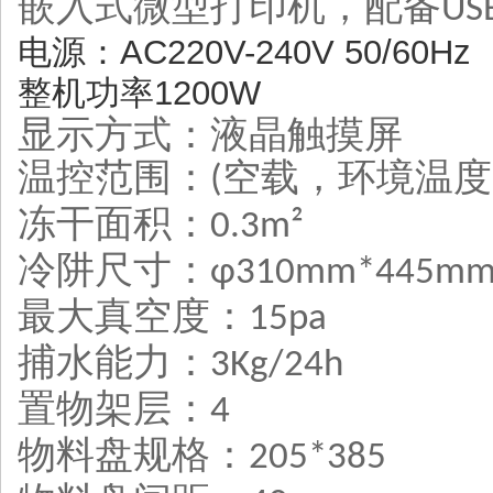
嵌入式微型打印机，配备
US
电源
：
AC220V-240V 50/60Hz
整机功率1200W
显示方式
：
液晶触摸屏
温控范围
：
空载，环境温度
(
冻干面积
：
0.3m²
冷阱尺寸
：
φ310mm*445m
最大真空度
：
15pa
捕水能
力：
3Kg/24h
置物架层
：
4
物料盘规格
：
205*385