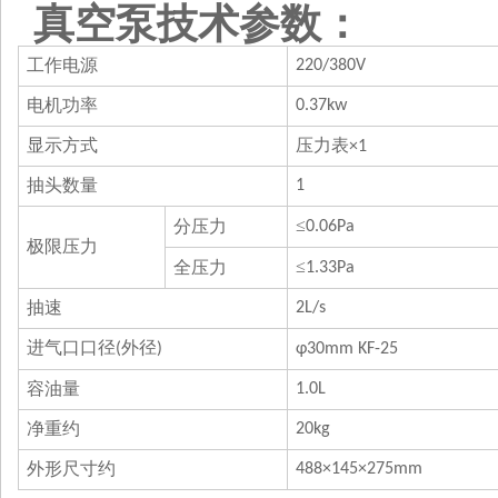
真空泵技术参数：
工作电源
220/380V
电机功率
0.37kw
显示方式
压力表
×1
抽头数量
1
≤
分压力
0.06Pa
极限压力
≤
全压力
1.33Pa
抽速
2L/s
进气口口径
外径
(
)
φ30mm KF-25
容油量
1.0L
净重
约
20kg
外形尺寸
约
488×145×275mm