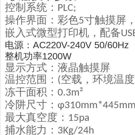
控制系统：
PLC;
操作界面：彩色
寸触摸屏
5
嵌入式微型打印机，配备
US
电源
：
AC220V-240V 50/60Hz
整机功率
1200W
显示方式
：
液晶触摸屏
温控范围
：
空载，环境温度
(
冻干面积
：
0.3m²
冷阱尺寸
：
φ310mm*445m
最大真空度
：
15pa
捕水能
力：
3Kg/24h