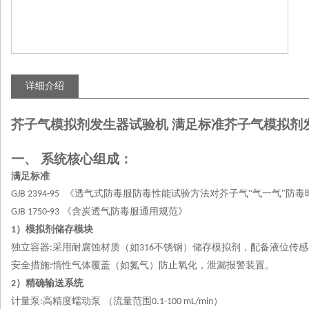
详细介绍
芥子气模拟剂发生器试验机 满足标准
芥子气模拟剂
一、
系统核心组成：
满足标准
《透气式防毒服防毒性能试验方法对芥子气
“气一气"防
GJB 2394-95
《含炭透气防毒服通用规范》
GJB 1750-93
）模拟剂储存模块
1
独立容器
采用耐腐蚀材质（如
不锈钢）储存模拟剂，配备液位传感
:
316
安全措施
惰性气体覆盖（如氮气）防止氧化，泄漏报警装置。
:
）精确输送系统
2
计量泵
高精度蠕动泵 （流量范围
）
:
0.1-100 mL/min