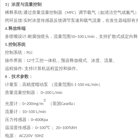
）浓度与流量控制
3
稀释系统
通过质量流量控制器（
）调节载气（如清洁空气或氮气
:
MFC
闭环反馈
实时浓度传感器反馈调节泵速和载气流量，在发生器端部有
:
释放终端
4.
多喷嘴设计
耐腐蚀喷头，流量范围
，支持扩散式或定向释
:
10~100 L/min
控制系统
5.
控制系统：
PLC
操作界面：
寸工控一体机，预设释放模式、浓度、流量。
12
远程操作
支持计算机远程监控和操作。
:
．技术参数：
6
计量泵：高精度蠕动泵
（流量范围
）
0.1-100 mL/min
质量流量控制器：
0~200 L/min
3
光度计：
（英国
）
0~200mg/m
Casella
流量计：
10~100 L/min
压力传感器：
0~600Kpa
温湿度传感器：
℃；
0~100
20~100%RH
电源：
AC220V 50HZ