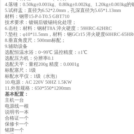
4.
落锤：0.50kg±0.001kg、0.80kg±0.002kg、1.20kg±0.003
5
.
试样盂：直径为6.52*2.0mm，孔深直径为5.65*1.13mm
材料
：
钢带15-P-I-T0.5 GBT710
技术要求
：
镀铜后镀锡钝化处理
；
6
.
击柱
：
材料
：
钢材T8A 淬火硬度
：
59HRC-62HRC
7
.
垫柱
：
φ10*11.5mm
，
材料
：
钢GCr15 淬火硬度60HRC-65HR
8
.
垂直角度尺：500mm标配；
9.
辅助设备
选配
恒温水浴
：
0~99℃ 温控精度：±1℃
选配
压力机
：
分辨率0.1
选配
天平：量程200g 精度：0.0001g
标配
塞尺：1级
标配
水平仪：1级
（
水泡
）
10
.
电源：AC 220V 50HZ 1.5KW
1
1
.
外形
规格：650*550*1200mm
基本配置：
主机一台
电源线一根
说明书一本
合格证一个
保修卡一个
铭牌一个