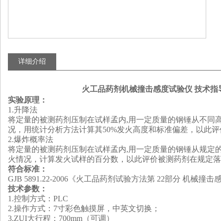
详细介绍
火工品药剂机械撞击感度试验仪 技术指
实验原理
：
1.
升降法
将定量的被测药剂压制在试样孟内,用一定质量的钢锤从不同
况，用统计分析方法计算其50%发火高度和标准偏差，以此
2.
爆炸概率法
将定量的被测药剂压制在试样孟内,用一定质量的钢锤从规定
火情况，计算发火试样的百分数，以此评价被测药剂在规定落
符合标准：
GJB 5891.2
2
-2006
《火工品药剂试验方法第 22部分 机械撞击
技术参数：
1.
控制方式：PLC
2.
操作方式：
7寸彩色
触摸屏
，
中英文切换；
3.ZUI
大行程：
700
mm（可调）