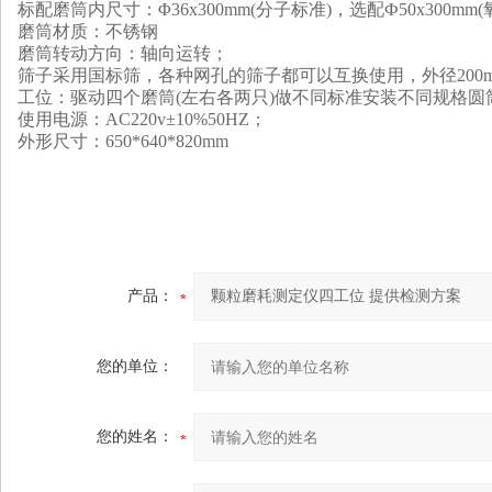
标配
磨筒内尺寸：Φ36x300mm(分子标准)
，选配
Ф50x300m
磨筒材质：不锈钢
磨筒转动方向：轴向运转
；
筛子采用国标筛，各种网孔的筛子都可以互换使用
，
外径200
工位：
驱动四个磨筒(左右各两只)
做不同标准安装不同规格圆
使用电源：AC220v±10%50HZ
；
外形尺寸：650*640*820mm
产品：
您的单位：
您的姓名：