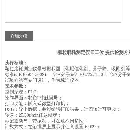
详细介绍
颗粒磨耗测定仪四工位 提供检测方
执行标准
：
颗粒磨耗测定仪是根据我国《化肥催化剂、分子筛、吸附剂等磨耗率
标准(GB10504-2008)，《4A分子筛》HG/2524-2011《5A分
试验方法而专门设计，作为标准仪器。
技术参数：
控制系统：PLC;
操作界面：彩色7寸触摸屏；
打印功能：嵌入式微型打印机；
USB：导出数据，并能编辑打印结果，时间随时可更改；
转速：25/30
r/min任意设定
；
标配震动盘：带振动，可在放不同筛网；
计数
方式：在触摸屏上显示并任意设置
0~9999r