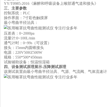
YY/T0985-2016《麻醉和呼吸设备上喉部通气道和接头》
三、主要参数
控制系统：PLC
操作界面：7寸彩色触摸屏
最小弯曲半径治具：
压差表：0~2000pa
流量计:0~100L/min
通气计时：0~99s（可设置）
接头：15mm内圆锥接头
电源：220V50HZ500W
规格：550*500*450mm
试验辅助设备：恒温恒湿箱
四、设备测试原理展示
-
压降测试原理
该测试装置由最小弯曲半径治具、气源、气流阀、气体流速计、