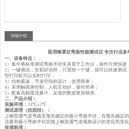
详细介绍
医用喉罩抗弯曲性能测试仪 专注行业多
一、设备特点
：
1）集中将标准测试弯曲半径夹具置于工作台，操作方便快捷
2）一键测试，安装好试样，只需按一个键，就可以快速测试，
型打印机可以实时打印
；
3）结构紧凑，节省空间的设计，使用简单
；
4）采用触摸屏控制
，
人机互动好
，
操作简单
；
5）配备高精度流量计，反馈的数据更加精准
。
二、产品介绍
：
实验环境：
23℃±2℃
测试原理
（
抗扭结
）：
上喉部通气道弯曲至预先确定的最小弯曲半径
，
在预先确定的
流量和最小弯曲半径宜随上喉部通气道规格设计的变化而变化
依据标准
：