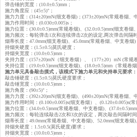
弹击锤的宽度：
(
10.0±0.5
)
mm；
施力角度应：(45±5)°；
施力力度：
(
314±20
)
mN
(
细支卷烟
)
；
(
373±20
)
mN
(
常规卷烟、
施力作用时间：
(
0.030±0.005
)
s；
施力位置：
(
30.0±0.5
)
mm
(
常规卷烟
)
、
(
32.0±0.5
)
mm
(
细支卷烟
施力频次：每轮弹击1次和连续弹击2次的设定,两次弹击间隔时
烟蒂长度：47.0mm
(
细支卷烟
)
、45.0mm
(
常规卷烟、中支卷烟
)
持烟夹硬度：
(
1.5±0.5
)
莫氏硬度；
持烟夹宽度：
(
10.0±0.5
)
mm；
夹持力度：
(
157±20
)
mN（细支卷烟）、（177±20）mN
(
常规
夹持位置：
(
19.0±0.5
)
mm
(
细支卷烟
)
、
(
18.0±0.5
)
mm（常规卷
施力单元具备敲击摸式，该模式下施力单元和夹持单元要求：
敲击锤硬度：
(
1.5±0.5
)
莫氏硬度要求；
敲击锤宽度：
(
10.0±0.5
)
mm；
施力角度：(90±5)
°
；
施力力度：
(
392±20
)
mN
(
细支卷烟
)
、
(
490±20
)
mN
(
常规卷烟、
施力作用时间：
(
0.100±0.005
)
s
(
细支卷烟）、
(
0.120±0.005
)
s
(
常
施力位置：
(
34.0±0.5
)
mm
(
常规卷烟、中支卷烟
)
、
(
37.0±0.5
)
mm
施力频次：每轮连续敲击2次和3次的设定，两次敲击间隔时间
烟蒂长度：49.0mm
(
常规卷烟、中支卷烟
)
、52.0mm
(
细支卷烟
)
持烟夹硬度：1.5±0.5
(
莫氏硬度
)
要求；
持烟夹宽度：
(
10.0±0.5
)
mm；