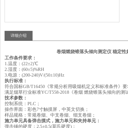
详细介绍
卷烟燃烧锥落头倾向测定仪 稳定性
工作条件要求：
1
.
温度：
(
22±2
)
℃
2
.
湿度：
(
60±5
)
%RH
3
.
电源：
(
200-240
)
V/
(
50±10
)
Hz
执行
标准：
符合国标GB/T16450《常规分析用吸烟机定义和标准条件》
满足烟草行业标准YC/T558-2018《卷烟 燃烧锥落头倾向
技术参数：
控制系统：PLC；
操作界面：彩色7寸触摸屏，中英文切换；
样品规格：常规卷烟、中支卷烟、细支卷烟；
施力单元具备弹击摸式，施力单元和夹持单元：
弹击锤的硬度：2.5±0.5
(
莫氏硬度
)
；