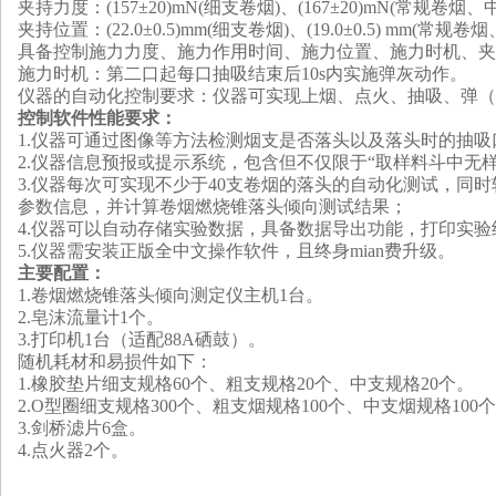
夹持力度：
(
157±20
)
mN
(
细支卷烟
)
、
(
167±20
)
mN
(
常规卷烟、
夹持位置：
(
22.0±0.5
)
mm
(
细支卷烟
)
、
(
19.0±0.5
)
mm
(
常规卷烟
具备控制施力力度、施力作用时间、施力位置、施力时机、夹
施力时机：第二口起每口抽吸结束后10s内实施弹灰动作。
仪器的自动化控制要求：仪器可实现上烟、点火、抽吸、弹（
控制软件
性
能要求：
1
.
仪器可通过图像等方法检测烟支是否落头以及落头时的抽吸
2
.
仪器信息预报或提示系统，包含但不仅限于“取样料斗中无样
3
.
仪器每次可实现不少于40支卷烟的落头的自动化测试，同时
参数信息，并计算卷烟燃烧锥落头倾向测试结果；
4.
仪器可以自动存储实验数据，具备数据导出功能，打印实验
5
.
仪器需安装正版全中文操作软件，且终身mian费升级。
主要配置：
1
.
卷烟燃烧锥落头倾向测定仪主机1台。
2
.
皂沫流量计1个。
3
.
打印机1台（适配88A硒鼓）。
随机耗材和易损件如下：
1
.橡胶垫片细支规格60个、粗支规格20个、中支规格20个。
2.
O型圈细支规格300个、粗支烟规格100个、中支烟规格100
3.
剑桥滤片6盒。
4.
点火器2个。