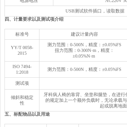
电源电压
AC220V 5
USB测试软件插口，读取数据
四、计量要求以及测试项介绍
标准号
建议计量内容
测力范围
：
0-500N
，精度：
±0.05%FS
YY/T 0058-
扭力范围
：
0-300N·m
，精度：
2015
±0.05%N
·
m
ISO 7494-
测力范围
：
0-500N
，精度：
±0.05%FS
1:2018
测试项
牙科病人椅的靠背、坐垫和腿垫，在进行仰卧
倾斜和稳定
的规定加上一个额外负载时，无论承载与
性
起或脱离地面
五、标配物品以及用途