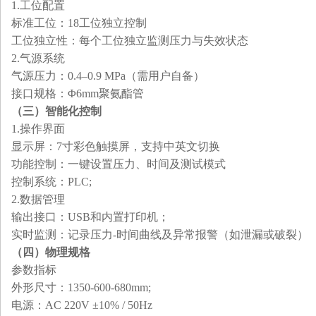
1.
‌工位配置‌
‌标准工位‌：18工位独立控制
‌工位独立性‌：每个工位独立监测压力与失效状态
2.
‌气源系统‌
‌气源压力‌：0.4–0.9 MPa（需用户自备）
‌接口规格‌：Φ6mm聚氨酯管
（三）
智能化控制
1.
‌操作界面‌
‌显示屏‌：7寸彩色触摸屏，支持中英文切换
‌功能控制‌：一键设置压力、时间及测试模式
控制系统：PLC;
2.
‌数据管理‌
‌输出接口‌：USB和内置打印机；
‌实时监测‌：记录压力-时间曲线及异常报警（如泄漏或破裂）
（四）
物理规格
‌参数‌‌指标‌
外形尺寸：1350-600-680mm;
‌电源
：
AC 220V ±10% / 50Hz