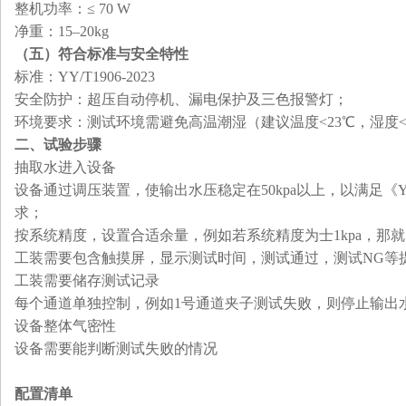
‌整机功率
：
≤ 70 W
‌净重
：
15–20kg
（五）
符合标准与安全特性
‌标准‌：YY/T1906-2023‌
‌安全防护‌：超压自动停机、漏电保护及三色报警灯；
‌环境要求‌：测试环境需避免高温潮湿（建议温度<23℃，湿度<8
二、
试验步骤
抽取水进入设备
设备通过调压装置，使输出水压稳定在50kpa以上，以满足《YY/
求
；
按系统精度，设置合适余量，例如若系统精度为士1kpa，那就以5
工装需要包含触摸屏，显示测试时间，测试通过，测试NG等
工装需要储存测试记录
每个通道单独控制，例如1号通道夹子测试失败，则停止输出
设备整体气密性
设备需要能判断测试失败的情况
配置清单