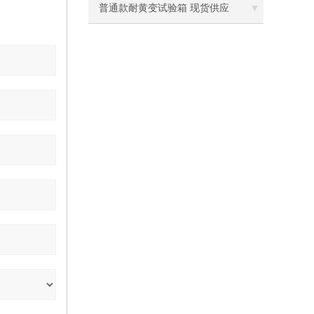
离心机
碱测试仪
普通款耐黄变试验箱 现货供应
落地恒温振荡器（液晶屏）
三孔电热恒温水槽
循环水槽
微孔板孵育器
迷你型微孔板离心机
微型高速离心机
摇瓶机
药品稳定性试验箱
振荡水槽