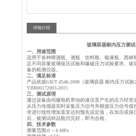
详细介绍
玻璃容器耐内压力测试
一、用途范围
适用于各种啤酒瓶、酒瓶、饮料瓶、输液瓶、西林
足不同容量玻璃保压试验和爆破压力试验要求。玻璃
备的检测仪器。
二、满足标准
产品依据GB/T 4546-2008（玻璃容器 耐内压力
YBB00172003-2015
三、测试原理
通过设备由伺服电机带动的液压泵产生的压力经管
从压力传感器实时采集压力信号并根据压力信号值控
求进行线性增加直至达到预先设定值，在加压或保
后，被测试样品瓶仍完好，
即
为合格。
四、技术参数
测量范围:0 ～6 MPa