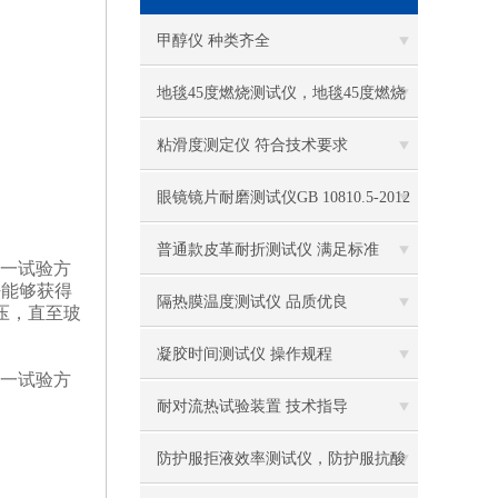
电热恒温水槽
甲醇仪 种类齐全
电热恒温油浴锅
地毯45度燃烧测试仪，地毯45度燃烧
多管漩涡混匀仪
测试仪 GB/T14768-2015 现货供应
粘滑度测定仪 符合技术要求
干燥箱 自然对流
眼镜镜片耐磨测试仪GB 10810.5-2012
高温鼓风干燥箱
专业生产
普通款皮革耐折测试仪 满足标准
任一试验方
法能够获得
恒温金属浴
隔热膜温度测试仪 品质优良
值增压，直至玻
恒温振荡器
凝胶时间测试仪 操作规程
任一试验方
精密鼓风干燥箱
耐对流热试验装置 技术指导
精密恒温水槽
防护服拒液效率测试仪，防护服抗酸