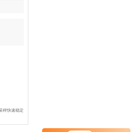
老化试验箱
高低温试验箱
高低温交变试验箱
热空气消毒箱
回旋振荡器
综合药品稳定性试验箱
超低温冰箱
加热回旋振荡器
仪 采样快速稳定
多箱真空干燥箱
人工气候箱