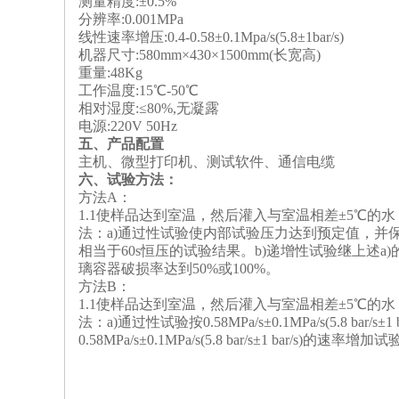
测量精度:±0.5%
分辨率:0.001MPa
线性速率增压:0.4-0.58±0.1Mpa/s(5.8±1bar/s)
机器尺寸:580mm×430×1500mm(长宽高)
重量:48Kg
工作温度:15℃-50℃
相对湿度:≤80%,无凝露
电源:220V 50Hz
五、产品配置
主机、微型打印机、测试软件、通信电缆
六、试验方法：
方法A：
1.1使样品达到室温，然后灌入与室温相差±5℃的
法：a)通过性试验使内部试验压力达到预定值，并保
相当于60s恒压的试验结果。b)递增性试验继上述a)的试验
璃容器破损率达到50%或100%。
方法B：
1.1使样品达到室温，然后灌入与室温相差±5℃的
法：a)通过性试验按0.58MPa/s±0.1MPa/s(5.8 
0.58MPa/s±0.1MPa/s(5.8 bar/s±1 bar/