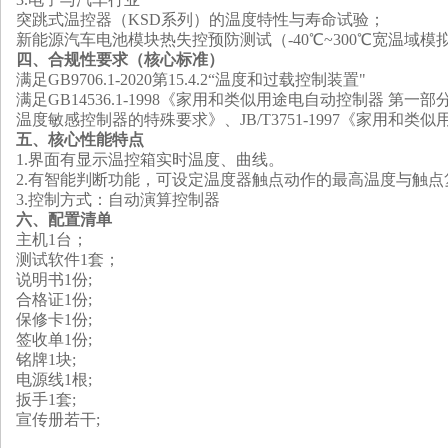
突跳式温控器（KSD系列）的温度特性与寿命试验
；
新能源汽车电池模块热失控预防测试（-40℃~300℃宽温域模
四、
合规性要求（核心标准）
满足GB9706.1-2020第15.4.2“温度和过载控制装置"
满足GB14536.1-1998《家用和类似用途电自动控制器 第一部
温度敏感控制器的特殊要求》、JB/T3751-1997《家用和
五、
核心性能特点
1.
界面有显示温控箱实时温度、曲线。
2.有智能判断功能，可设定温度器触点动作的最高温度与触点
3.控制方式：自动演算控制器
六、配置清单
主机1台；
测试软件1套；
说明书1份;
合格证1份;
保修卡1份;
签收单1份;
铭牌1块;
电源线1根;
扳手1套;
宣传册若干;