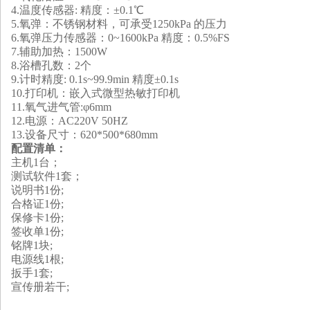
4.
温度传感器
: 精度：±0.1℃
5.
氧弹：不锈钢材料，可承受
1250kPa 的压力
6.
氧弹压力传感器：
0~1600kPa 精度：0.5%FS
7.
辅助加热：
1500W
8.
浴槽孔数：
2个
9.
计时精度
: 0.1s~99.9min 精度±0.1s
10.
打印机：嵌入式微型热敏打印机
11.
氧气进气管
:φ6mm
12.
电源：
AC220V 50HZ
13.
设备尺寸：
620*500*680mm
配置清单：
主机
1台；
测试软件
1套；
说明书
1份;
合格证
1份;
保修卡
1份;
签收单
1份;
铭牌
1块;
电源线
1根;
扳手
1套;
宣传册若干
;