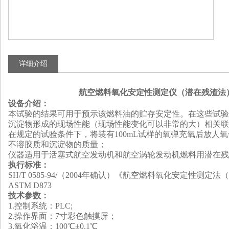
详细介绍
航空燃料氧化安定性测定仪（潜在残渣法
设备介绍
：
本试验的结果可用于预示该燃料油的贮存安定性。在这些试验
沉淀物形成的现场性能（现场性能变化可以非常的大）相关联
在规定的试验条件下，将装有
100mL试样的氧弹充氧后放
不溶胶质和沉淀物的质量；
仪器适用于活塞式航空发动机和航空涡轮发动机燃料用潜在残
执行标准：
SH/T 0585-94
/（2004年确认）《航空燃料氧化安定性测定法
ASTM D873
技术参数：
1.
控制系统：
PLC;
2.
操作界面：
7寸彩色触摸屏；
3.
氧化浴温：
100℃±0.1℃