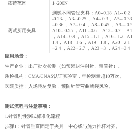
‌载荷范围‌
1~200N
测试不同管径夹具：A0--0.18 A1-- 0.2 
-0.23-，A3- -0.25 ，A4-- 0.3， A5-- 0.
--0.36 ，A7-- 0.4 ，A8-- 0.45 ，A9--- 0
测试所用夹具
A10-- 0.55 ，A11 --0.6， A12-- 0.7 ，A13
，A14-- 0.9 ，A15 --1.1 ，A16-- 1.2 A1
1.4， A18-- 1.6 ，A19 --1.8， A20-- 2.
--2.4 ，A22-- 2.7 ，A23 --3 ，A24 --3.
应用场景
：
‌生产企业‌：出厂批次检测（如预灌封注射针、留置针）‌。
‌质检机构‌：CMA/CNAS认证实验室，年检测量超10万次‌。
‌医院质控‌：入场耗材复验，预防针管弯曲断裂风险‌。
测试流程与注意事项
：
1.针管刚性测试
‌标准化流程‌
‌步骤1‌：针管垂直固定于夹具，中心线与施力推杆对齐‌。