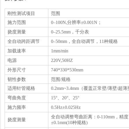
刚性测试
项目
范围
施力范围
0–
10
0N
,分辨率
±0.001N
；
挠度测量
0–
25.
5mm
，千分表
全自动
跨距调节
0
–50mm
，全自动调节，
11
种规格
加载速率
1mm/min
电源
220V,50HZ
外形尺寸
740*330*530mm
韧性‌参数‌
‌范围/规格‌
‌适用针管规格‌
0.2mm~3.4mm（覆盖正常壁/薄壁/超
‌弯曲角度‌
15°、20°、25°
‌施力频率‌
0.5Hz±0.025Hz
全自动调整弯曲距离：0-110mm，精度
‌挠度测量‌
±0.1mm(10种规格)