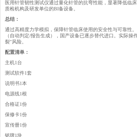
医用针管韧性测试仪通过量化针管的抗弯性能，显著降低临床断
质检机构及研发单位的
BI
备设备。
总结
：
通过高精度力学模拟，保障针管临床使用的安全性与可靠性。选型
（自动判定/报告生成），国产设备已逐步替代进口‌。实际操作中需
裂"风险‌。
配置清单：
主机1台
测试软件1套
说明书1本
电源线1根
合格证1份
保修卡1份
宣传册1份
铭牌1块