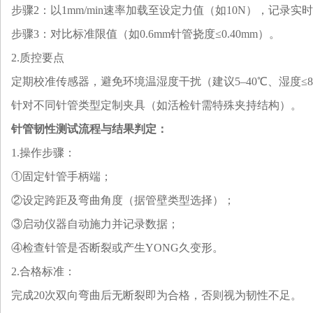
‌步骤2‌：以1mm/min速率加载至设定力值（如10N），记录实时
‌步骤3‌：对比标准限值（如0.6mm针管挠度≤0.40mm）‌。
2.
‌质控要点‌
定期校准传感器，避免环境温湿度干扰（建议5–40℃、湿度≤80
针对不同针管类型定制夹具（如活检针需特殊夹持结构）‌。
针管韧性
测试流程与结果判定
：
1.
‌操作步骤‌：
①固定针管手柄端；
②设定跨距及弯曲角度
（
据管壁类型选择）；
③启动仪器自动施力并记录数据；
④检查针管是否断裂或产生
YONG
久变形‌。
2.
‌合格标准‌：
完成20次双向弯曲后无断裂即为合格，否则视为韧性不足‌。