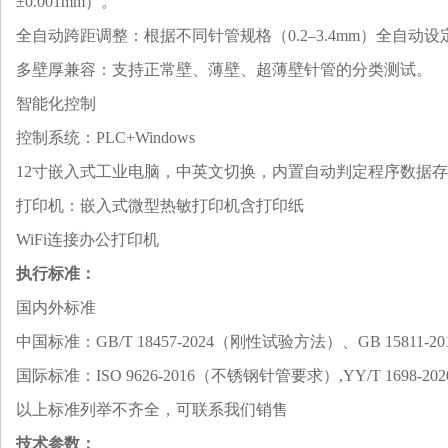
±0.0
0
1mm）‌。
全自动
‌跨距调整‌：根据不同针管规格（0.2–3.4mm）
全自动
设定
‌多壁厚兼容‌：支持正常壁、薄壁、超薄壁针管的分类测试‌。
‌智能化控制
控制系统：PLC+Windows
12
寸
嵌入式工业电脑
，
中英文切换，
内置自动判定程序数据存
打印机：嵌入式微型热敏打印机含打印纸
WiFi连接办公打印机
执行标准
：
‌国内外标准‌
‌中国标准‌：GB/T 18457-2024（刚性试验方法）‌、GB 1581
‌国际标准‌：ISO 9626-2016（不锈钢针管要求）‌
,
YY/T 169
以上标准列举不齐全，可联系我们销售
技术参数
：