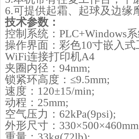
6.可提供起霜、起球及边缘
技术参数：
控制系统：PLC+Windows
操作界面：彩色10寸嵌入
WiFi连接打印机A4
夹圈内径：94mm;
锁紧环高度
：
≤9.5mm;
速度：120±15/min;
动程：25mm;
空气压力：62kPa(9psi);
外形尺寸：330×500×460mm
重量：33kg(72lb);