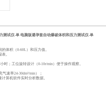
力测试仪-单
电脑版避孕套自动爆破体积和压力测试仪-单
体积（0-60L）和压力值。
报表。
/小时；工位旋转设计（0-10
r
/
min
）便于操作观察。
24-30dm³/min）；
连接计算机软件实时分析数据。