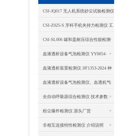
电热恒温水槽
CSI-JQ017 无人机系统砂尘试验检测仪
电热恒温油浴锅
技术指导
CSI-Z025-S 牙科手机夹持力检测仪 工
多管漩涡混匀仪
作原理
CSI-SL006 罐和盖耐压综合性能检测
干燥箱 自然对流
仪 检测准确
血液透析设备气泡检测仪 YY0054-
高温鼓风干燥箱
2010 产品参数
血液透析装置检测仪 JJF1353-2024 种
恒温金属浴
类齐全
血液透析设备气泡检测仪、血透机气
恒温振荡器
泡监测测试系统YY0054-2010专业生产
全自动呼吸器综合检测仪 技术参数
精密鼓风干燥箱
粉尘爆炸检测仪 源头厂货
精密恒温水槽
非相互连接特性检测仪 介绍说明