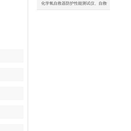
离心机
化学氧自救器防护性能测试仪、自救
落地恒温振荡器（液晶屏）
器智能检测仪—上海程斯与XX公司达
三孔电热恒温水槽
成合作
循环水槽
微孔板孵育器
迷你型微孔板离心机
微型高速离心机
摇瓶机
药品稳定性试验箱
振荡水槽