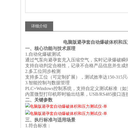
详细介绍
电脑版避孕套自动爆破体积和压
‌一、核心功能与技术原理‌
1.
‌自动化爆破测试‌
通过气泵向避孕套充入压缩空气，实时记录爆破瞬间的
支持自动判定合格性，记录不合格产品信息并生成
2.
‌多工位同步检测‌
支持
多
工位（可定制扩展），测试效率达150-315只
3.
‌智能控制与数据管理‌
PLC
+Windows
控制系统，支持自定义测试标准（如充气速率
内置微型打印机即时输出结果，USB/RS485接口
‌二、关键
参数
‌三、
执行
标准与适用场景‌
1.符合标准：