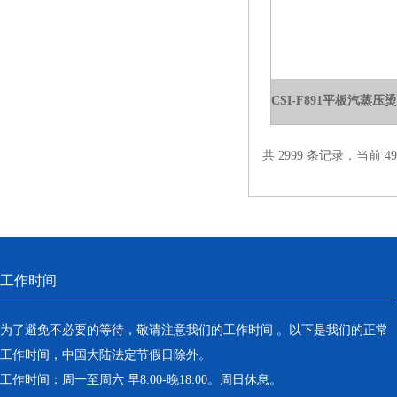
电热恒温水槽
电热恒温油浴锅
多管漩涡混匀仪
干燥箱 自然对流
共 2999 条记录，当前 49 
高温鼓风干燥箱
恒温金属浴
恒温振荡器
工作时间
精密鼓风干燥箱
为了避免不必要的等待，敬请注意我们的工作时间 。以下是我们的正常
工作时间，中国大陆法定节假日除外。
精密恒温水槽
工作时间：周一至周六 早8:00-晚18:00。周日休息。