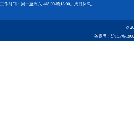
工作时间：周一至周六 早8:00-晚18:00。周日休息。
离心机
落地恒温振荡器（液晶屏）
© 2
备案号：
沪ICP备1900
三孔电热恒温水槽
循环水槽
微孔板孵育器
迷你型微孔板离心机
微型高速离心机
摇瓶机
药品稳定性试验箱