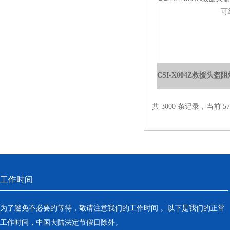
电热鼓风干燥箱
电热恒温水槽
电热恒温油浴锅
多管漩涡混匀仪
干燥箱 自然对流
共 3000 条记录，当前 57 
高温鼓风干燥箱
恒温金属浴
恒温振荡器
工作时间
精密鼓风干燥箱
为了避免不必要的等待，敬请注意我们的工作时间 。以下是我们的正常
工作时间，中国大陆法定节假日除外。
精密恒温水槽