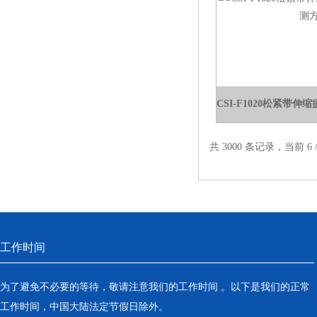
电热鼓风干燥箱
电热恒温水槽
电热恒温油浴锅
多管漩涡混匀仪
干燥箱 自然对流
共 3000 条记录，当前 6 /
高温鼓风干燥箱
恒温金属浴
恒温振荡器
工作时间
精密鼓风干燥箱
为了避免不必要的等待，敬请注意我们的工作时间 。以下是我们的正常
工作时间，中国大陆法定节假日除外。
精密恒温水槽