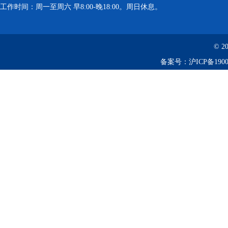
工作时间：周一至周六 早8:00-晚18:00。周日休息。
离心机
落地恒温振荡器（液晶屏）
© 2
备案号：
沪ICP备1900
三孔电热恒温水槽
循环水槽
微孔板孵育器
迷你型微孔板离心机
微型高速离心机
摇瓶机
药品稳定性试验箱