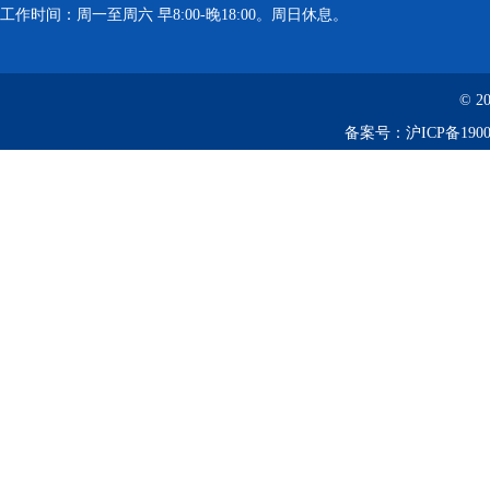
工作时间：周一至周六 早8:00-晚18:00。周日休息。
离心机
落地恒温振荡器（液晶屏）
© 2
备案号：
沪ICP备1900
三孔电热恒温水槽
循环水槽
微孔板孵育器
迷你型微孔板离心机
微型高速离心机
摇瓶机
药品稳定性试验箱