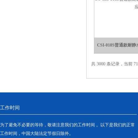
电热鼓风干燥箱
电热恒温水槽
电热恒温油浴锅
CSI-018S普通款
多管漩涡混匀仪
干燥箱 自然对流
共 3000 条记录，当前 71 
高温鼓风干燥箱
恒温金属浴
恒温振荡器
工作时间
精密鼓风干燥箱
为了避免不必要的等待，敬请注意我们的工作时间 。以下是我们的正常
工作时间，中国大陆法定节假日除外。
精密恒温水槽